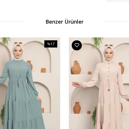
Benzer Ürünler
%17
İndirim
%17İndirim