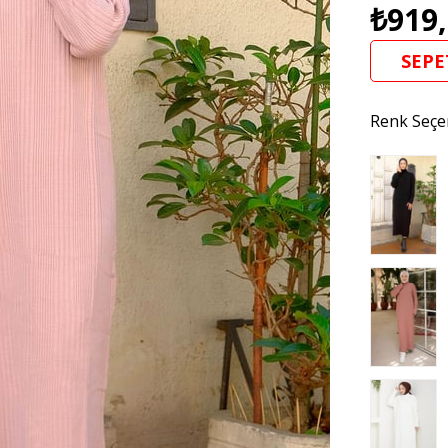
₺919
SEPE
Renk Seçe