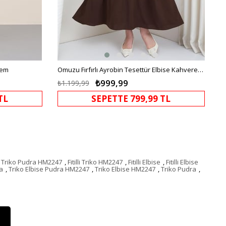
rem
Omuzu Fırfırlı Ayrobin Tesettür Elbise Kahverengi HM2062
₺999,99
₺1.199,99
TL
SEPETTE 799,99 TL
lli Triko Pudra HM2247
,
Fitilli Triko HM2247
,
Fitilli Elbise
,
Fitilli Elbise
a
,
Triko Elbise Pudra HM2247
,
Triko Elbise HM2247
,
Triko Pudra
,