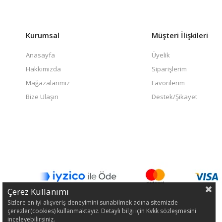
Kurumsal
Müşteri İlişkileri
Anasayfa
Üyelik
Hakkımızda
Siparişlerim
Mağazalarımız
Favorilerim
Bize Ulaşın
Destek/Şikayet
Çerez Kullanımı
Sizlere en iyi alışveriş deneyimini sunabilmek adına sitemizde
çerezler(cookies) kullanmaktayız. Detaylı bilgi için Kvkk sözleşmesini
inceleyebilirsiniz.