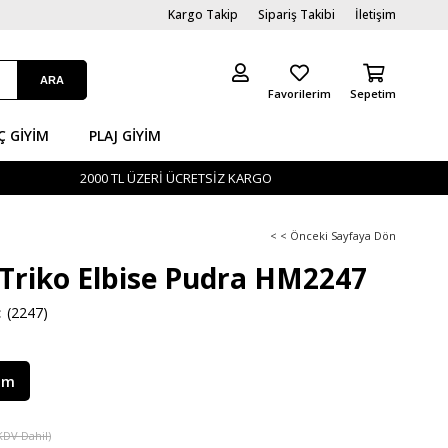
Kargo Takip
Sipariş Takibi
İletişim
Favorilerim
Sepetim
Ç GİYIM
PLAJ GIYIM
2000 TL ÜZERİ ÜCRETSİZ KARGO
< < Önceki Sayfaya Dön
li Triko Elbise Pudra HM2247
(2247)
im
KDV Dahil)