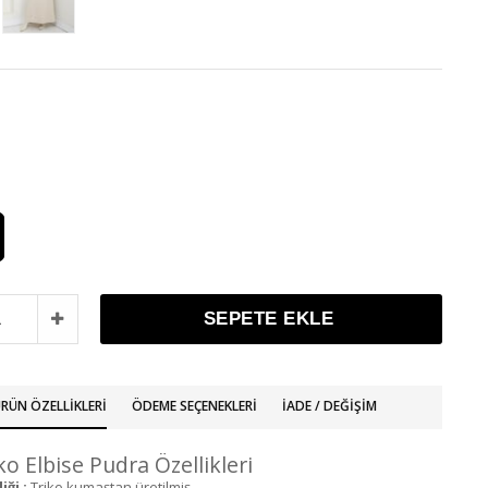
RÜN ÖZELLIKLERI
ÖDEME SEÇENEKLERI
İADE / DEĞIŞIM
riko Elbise Pudra Özellikleri
ği :
Triko kumaştan üretilmiş.