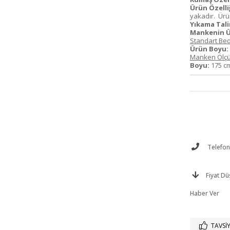
Ürün Özelliğ
yakadır. Ürün
Yıkama Tali
Mankenin Ü
Standart Bed
Ürün Boyu:
Manken Ölçü
Boyu:
175 
Telefonl
Fiyat D
Haber Ver
TAVSIY