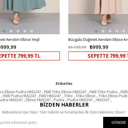
li Aerobin Elbise Yeşil
Büzgülü Düğmeli Aerobin Elbise K
₺999,99
₺999,99
₺1.199,99
EPETTE 799,99 TL
SEPETTE 799,99 
Etiketler
 Triko Elbise Pudra HM2247
,
Fitilli Triko Elbise HM2247
,
Fitilli Triko Pudra
,
Fiti
,
Fitilli Pudra HM2247
,
Fitilli HM2247
,
Triko
,
Triko Elbise
,
Triko Elbise Pudr
Pudra HM2247
,
Elbise HM2247
,
Pudra
,
Pudra HM2247
,
HM2247
,
BIZDEN HABERLER
Bültenimize Üye Olun ! Tüm İndirim ve Fırsatlardan İlk Sizin Haberiniz Olsun !
GÖNDER