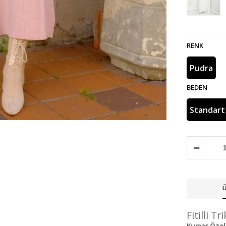
RENK
Pudra
BEDEN
Standart
Ü
Fitilli T
Kumaş Özelli