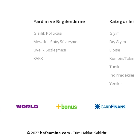
Yardım ve Bilgilendirme
Kategorile
Gizlilik Politikası
Giyim
Mesafeli Satış Sözleşmesi
Dış Giyim
Üyelik Sözleşmesi
Elbise
KVKK
Kombin/Takı
Tunik
İndirimdekile
Yeniler
© 2022
hafsamina.com
- Tüm Hakları Saklıdır.