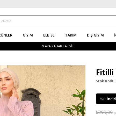
RÜNLER
GIYIM
ELBISE
TAKIM
DIŞ GIYIM
İ
9 AYA KADAR TAKSİT
Fitil
%
8
İndir
₺999,99
(