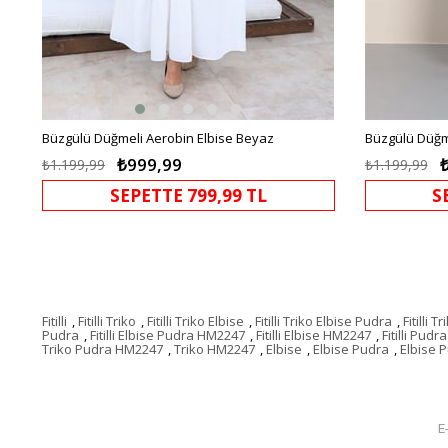
Büzgülü Düğmeli Aerobin Elbise Beyaz
Büzgülü Düğme
₺999,99
₺1.199,99
₺1.199,99
SEPETTE 799,99 TL
S
Fitilli
,
Fitilli Triko
,
Fitilli Triko Elbise
,
Fitilli Triko Elbise Pudra
,
Fitilli
Pudra
,
Fitilli Elbise Pudra HM2247
,
Fitilli Elbise HM2247
,
Fitilli Pudra
Triko Pudra HM2247
,
Triko HM2247
,
Elbise
,
Elbise Pudra
,
Elbise 