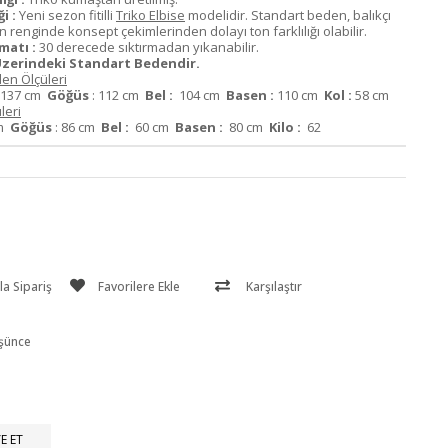
i :
Yeni sezon fitilli
Triko Elbise
modelidir. Standart beden, balıkçı
 renginde konsept çekimlerinden dolayı ton farklılığı olabilir.
matı :
30 derecede sıktırmadan yıkanabilir.
zerindeki Standart Bedendir.
en Ölçüleri
137 cm
Göğüs
: 112 cm
Bel :
104 cm
Basen :
110 cm
Kol :
58 cm
leri
cm
Göğüs
: 86 cm
Bel :
60 cm
Basen :
80 cm
Kilo :
62
a Sipariş
Favorilere Ekle
Karşılaştır
üşünce
E ET