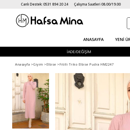
Canlı Destek: 0531 894 20 24
Çalışma Saatleri 08.00/19.00
ANASAYFA
YENI Ü
İADE/DEĞİŞİM
Anasayfa
>
Giyim
>
Elbise
>
Fitilli Triko Elbise Pudra HM2247