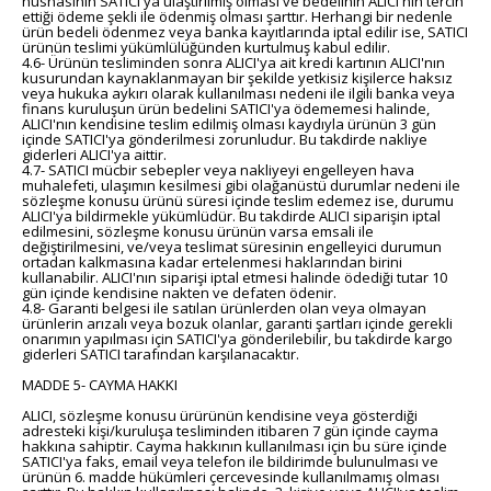
nüshasının SATICI'ya ulaştırılmış olması ve bedelinin ALICI'nın tercih
ettiği ödeme şekli ile ödenmiş olması şarttır. Herhangi bir nedenle
ürün bedeli ödenmez veya banka kayıtlarında iptal edilir ise, SATICI
ürünün teslimi yükümlülüğünden kurtulmuş kabul edilir.
4.6- Ürünün tesliminden sonra ALICI'ya ait kredi kartının ALICI'nın
kusurundan kaynaklanmayan bir şekilde yetkisiz kişilerce haksız
veya hukuka aykırı olarak kullanılması nedeni ile ilgili banka veya
finans kuruluşun ürün bedelini SATICI'ya ödememesi halinde,
ALICI'nın kendisine teslim edilmiş olması kaydıyla ürünün 3 gün
içinde SATICI'ya gönderilmesi zorunludur. Bu takdirde nakliye
giderleri ALICI'ya aittir.
4.7- SATICI mücbir sebepler veya nakliyeyi engelleyen hava
muhalefeti, ulaşımın kesilmesi gibi olağanüstü durumlar nedeni ile
sözleşme konusu ürünü süresi içinde teslim edemez ise, durumu
ALICI'ya bildirmekle yükümlüdür. Bu takdirde ALICI siparişin iptal
edilmesini, sözleşme konusu ürünün varsa emsali ile
değiştirilmesini, ve/veya teslimat süresinin engelleyici durumun
ortadan kalkmasına kadar ertelenmesi haklarından birini
kullanabilir. ALICI'nın siparişi iptal etmesi halinde ödediği tutar 10
gün içinde kendisine nakten ve defaten ödenir.
4.8- Garanti belgesi ile satılan ürünlerden olan veya olmayan
ürünlerin arızalı veya bozuk olanlar, garanti şartları içinde gerekli
onarımın yapılması için SATICI'ya gönderilebilir, bu takdirde kargo
giderleri SATICI tarafından karşılanacaktır.
MADDE 5- CAYMA HAKKI
ALICI, sözleşme konusu ürürünün kendisine veya gösterdiği
adresteki kişi/kuruluşa tesliminden itibaren 7 gün içinde cayma
hakkına sahiptir. Cayma hakkının kullanılması için bu süre içinde
SATICI'ya faks, email veya telefon ile bildirimde bulunulması ve
ürünün 6. madde hükümleri çercevesinde kullanılmamış olması