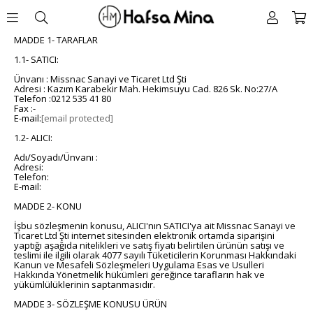
MADDE 1- TARAFLAR
1.1- SATICI:
Ünvanı : Missnac Sanayi ve Ticaret Ltd Şti
Adresi : Kazım Karabekir Mah. Hekimsuyu Cad. 826 Sk. No:27/A
Telefon :0212 535 41 80
Fax :-
E-mail:
[email protected]
1.2- ALICI:
Adı/Soyadı/Ünvanı :
Adresi:
Telefon:
E-mail:
MADDE 2- KONU
İşbu sözleşmenin konusu, ALICI'nın SATICI'ya ait Missnac Sanayi ve
Ticaret Ltd Şti internet sitesinden elektronik ortamda siparişini
yaptığı aşağıda nitelikleri ve satış fiyatı belirtilen ürünün satışı ve
teslimi ile ilgili olarak 4077 sayılı Tüketicilerin Korunması Hakkındaki
Kanun ve Mesafeli Sözleşmeleri Uygulama Esas ve Usulleri
Hakkında Yönetmelik hükümleri gereğince tarafların hak ve
yükümlülüklerinin saptanmasıdır.
MADDE 3- SÖZLEŞME KONUSU ÜRÜN