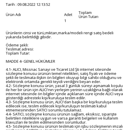
Tarih : 09.08.2022 12:13:52
Toplam
Ürün Adı
Adet
Ürün Tutarı
1
Ürünlerin cinsi ve türü,miktarı,marka/modeli rengi satış bedeli
yukarıda belirtildiği gibidir.
Ödeme şekli:
Teslimat adresi:
Toplam Tutar:
MADDE 4- GENEL HÜKÜMLER
4.1- ALICI, Missnac Sanayi ve Ticaret Ltd Şti internet sitesinde
sözleşme konusu ürünün temel nitelikleri, satış fiyatı ve ödeme
şekli ile teslimata ilişkin ön bilgileri okuyup bilgi sahibi olduğunu ve
elektronik ortamda gerekli teyidi verdiğini beyan eder.
4.2- Sözleşme konusu ürün, yasal 3 günlük süreyi aşmamak koşulu
ile her bir ürün için ALICI'nın yerleşim yerinin uzaklığına bağlı olarak
internet sitesinde ön bilgiler içinde açıklanan süre içinde ALICI veya
gösterdiği adresteki kişi/kuruluşa teslim edilir.
4.3- Sözleşme konusu ürün, ALICI'dan başka bir kişi/kuruluşa teslim
edilecek ise, teslim edilecek kişi/kuruluşun teslimatı kabul
etmemesininden SATICI sorumlu tutulamaz.
4.4- SATICI, sözleşme konusu ürünün sağlam, eksiksiz, siparişte
belirtilen niteliklere uygun ve varsa garanti belgeleri ve kullanım
klavuzları ile teslim edilmesinden sorumludur.
4.5- Sözleşme konusu ürünün teslimatı için işbu sözleşmenin imzalı