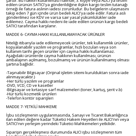
şarttır. Bu hakkın kullanılması halinde, 3. kişiye veya ALICI'ya teslim
edilen ürünün SATICI'ya gönderildiğine ilişkin kargo teslim tutanağı
örneği ile fatura aslının iadesi zorunludur. Bu belgelerin ulaşmasını
takip eden 7 gün içinde ürün bedeli ALICI'ya iade edilir. Fatura aslı
gönderilmez ise KDV ve varsa sair yasal yükümlülükler iade
edilemez. Cayma hakkı nedeni ile iade edilen ürünün kargo bedeli
SATICI tarafından karşılanır.
MADDE 6- CAYMA HAKKI KULLANILAMAYACAK ÜRÜNLER
Niteliği itibarıyla iade edilemeyecek ürünler, tek kullanımlık ürünler,
kopyalanabilir yazılım ve programlar, hızlı bozulan veya son
kullanım tarihi geçen ürünler için cayma hakkı kullanılamaz.
Aşağıdaki ürünlerde cayma hakkının kullanılması, ürünün
ambalajının açılmamış, bozulmamış ve ürünün kullanılmamış olması
şartına bağlıdır.
-Taşınabilir Bilgisayar (Orijinal işletim sitemi kurulduktan sonra iade
alınmayacaktır.)
-Her türlü yazılım ve programlar
-DVD, VCD, CD ve kasetler
-Bilgisayar ve kırtasiye sarf malzemeleri (toner, kartuş, şerit v.b)
-Hür türlü kozmetik ürünleri
-Telefon kontör siparişleri
MADDE 7- YETKİLİ MAHKEME
İşbu sözleşmenin uygulanmasında, Sanayi ve Ticaret Bakanlığınca
ilan edilen değere kadar Tüketici Hakem Heyetleri ile ALICI'nın veya
SATICI'nın yerleşim yerindeki Tüketici Mahkemeleri yetkilidir.
Siparişin gerçekleşmesi durumunda ALICI işbu sözleşmenin tüm