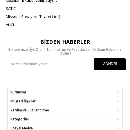
koşullarını kabul etmiş sayılır.
SATICI
Missnac Sanayi ve Ticaret Ltd Şti
ALICI
BIZDEN HABERLER
Bültenimize Üye Olun ! Tüm İndirim ve Fırsatlardan İlk Sizin Haberiniz
Olsun !
GÖNDER
Kurumsal
Müşteri İlişkileri
Yardım ve Bilgilendirme
Kategoriler
Sosyal Medya