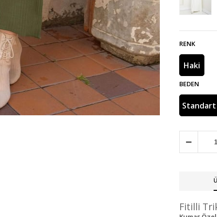
RENK
Haki
BEDEN
Standart
Ü
Fitilli T
Kumaş Özelli