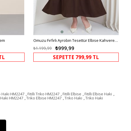
rem
Omuzu Fırfırlı Ayrobin Tesettür Elbise Kahverengi HM2062
₺999,99
₺1.199,99
TL
SEPETTE 799,99 TL
iko Haki HM2247
,
Fitilli Triko HM2247
,
Fitilli Elbise
,
Fitilli Elbise Haki
,
e Haki HM2247
,
Triko Elbise HM2247
,
Triko Haki
,
Triko Haki