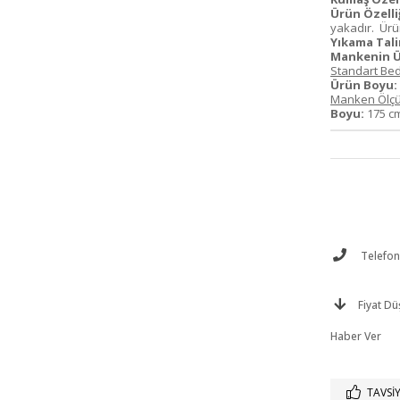
Ürün Özelliğ
yakadır. Ürün
Yıkama Tali
Mankenin Ü
Standart Bed
Ürün Boyu:
Manken Ölçü
Boyu:
175 
Telefonl
Fiyat D
Haber Ver
TAVSIY