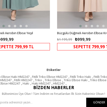
li Aerobin Elbise Yeşil
Büzgülü Düğmeli Aerobin Elbise K
₺999,99
₺999,99
₺1.199,99
EPETTE 799,99 TL
SEPETTE 799,99 
Etiketler
riko Elbise Haki HM2247
,
Fitilli Triko Elbise HM2247
,
Fitilli Triko Haki
,
Fitilli Tr
ki HM2247
,
Fitilli HM2247
,
Triko
,
Triko Elbise
,
Triko Elbise Haki
,
Triko Elbis
Elbise HM2247
,
Haki
,
Haki HM2247
,
HM2247
,
BIZDEN HABERLER
Bültenimize Üye Olun ! Tüm İndirim ve Fırsatlardan İlk Sizin Haberiniz Olsun !
GÖNDER