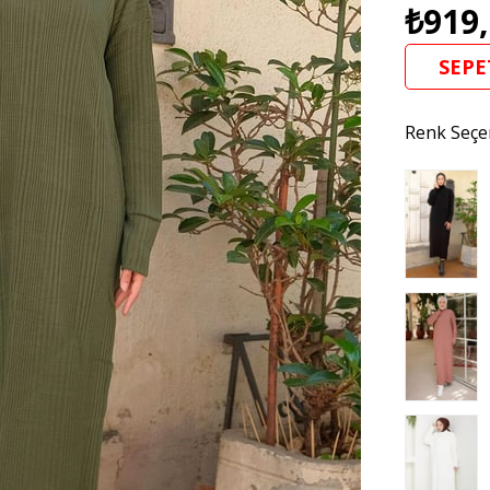
₺919
SEPE
Renk Seçe