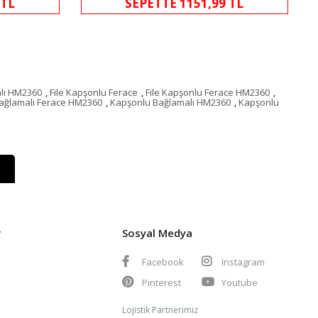
 TL
SEPETTE 1151,99 TL
alı HM2360
,
File Kapşonlu Ferace
,
File Kapşonlu Ferace HM2360
,
ağlamalı Ferace HM2360
,
Kapşonlu Bağlamalı HM2360
,
Kapşonlu
r
Sosyal Medya
Facebook
Instagram
Pinterest
Youtube
Lojistik Partnerimiz