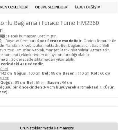
RÜN ÖZELLIKLERI
ÖDEME SEÇENEKLERI
İADE / DEĞIŞIM
pşonlu Bağlamalı Ferace Füme HM2360
ri
ği :
Petek kumaştan üretilmiştir.
i :
Boydan fermuarlı
Spor
Ferace modeli
dir.
Önden fermuar ile
. Yandan iki cebi bulunmaktadır. Beli bağlamalıdır. Sabit fileli
uttur. Omuzları vatkalı, manşeti lastik ribanalıdır. Astarsızdır.
 konsept çekimlerinden dolayı ton farklılığı olabilir.
matı :
30 derecede sıktırmadan yıkanabilir.
zerindeki 42 Bedendir.
üleri
142 cm
Göğüs
: 100 cm
Bel :
98 cm
Basen :
110 cm
K
ol
:
60 cm
üleri
m
Göğüs
: 85 cm
Bel :
65 cm
Basen
:
96 cm
lçüsü bir öncekinden 3-4 cm büyüyerek artmaktadır. (Ürün
ez) .
Ürün stoklarımızda kalmamıştır.