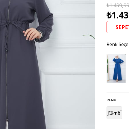
₺1.499,9
₺1.43
SEPE
Renk Seçe
RENK
Füme