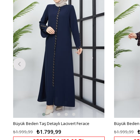
irim
%10İndirim
Büyük Beden Taş Detaylı Lacivert Ferace
Büyük Beden 
₺1.799,99
₺1.999,99
₺1.999,99