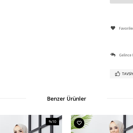
Favorile
Gelince
TAVSIY
Benzer Ürünler
%10
İndirim