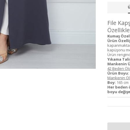
Ü
File Ka
Özellikle
Kumaş Özelli
Ürün Özelliğ
kapanmaktadır
kapüşonu mevc
Ürün renginde
Yıkama Tali
Mankenin Ü
42 Beden Ölç
Ürün Boyu:
Mankenin Ölç
Boy:
165 c
Her beden ö
boyu değişm