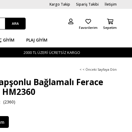
Kargo Takip
Sipariş Takibi
İletişim
Favorilerim
Sepetim
Ç GİYIM
PLAJ GIYIM
2000 TL ÜZERİ ÜCRETSİZ KARGO
< < Önceki Sayfaya Dön
Kapşonlu Bağlamalı Ferace
 HM2360
(2360)
im