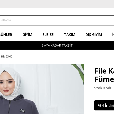
RÜNLER
GIYIM
ELBISE
TAKIM
DIŞ GIYIM
İ
9 AYA KADAR TAKSİT
e HM2360
File 
Füme
%
4
İndir