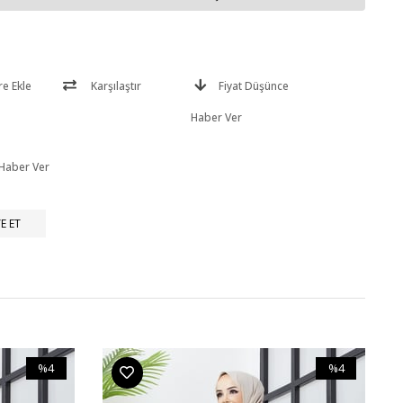
re Ekle
Karşılaştır
Fiyat Düşünce
Haber Ver
 Haber Ver
E ET
%4
%4
İndirim
İndirim