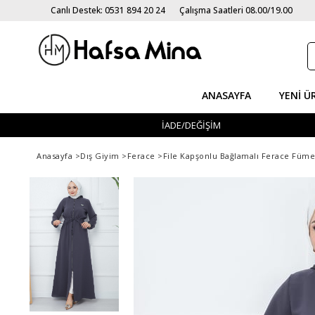
Canlı Destek: 0531 894 20 24
Çalışma Saatleri 08.00/19.00
ANASAYFA
YENI Ü
İADE/DEĞİŞİM
Anasayfa
>
Dış Giyim
>
Ferace
>
File Kapşonlu Bağlamalı Ferace Füm