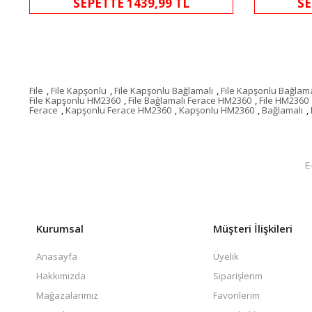
SEPETTE 1439,99 TL
SE
File
,
File Kapşonlu
,
File Kapşonlu Bağlamalı
,
File Kapşonlu Bağlama
File Kapşonlu HM2360
,
File Bağlamalı Ferace HM2360
,
File HM2360
Ferace
,
Kapşonlu Ferace HM2360
,
Kapşonlu HM2360
,
Bağlamalı
,
Kurumsal
Müşteri İlişkileri
Anasayfa
Üyelik
Hakkımızda
Siparişlerim
Mağazalarımız
Favorilerim