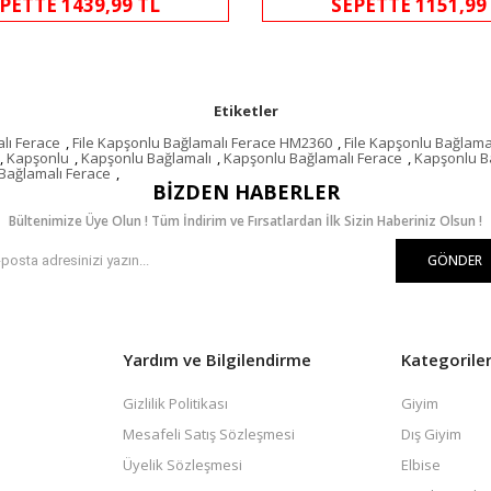
PETTE 1439,99 TL
SEPETTE 1151,99
Etiketler
lı Ferace
,
File Kapşonlu Bağlamalı Ferace HM2360
,
File Kapşonlu Bağlam
,
Kapşonlu
,
Kapşonlu Bağlamalı
,
Kapşonlu Bağlamalı Ferace
,
Kapşonlu B
Bağlamalı Ferace
,
BIZDEN HABERLER
Bültenimize Üye Olun ! Tüm İndirim ve Fırsatlardan İlk Sizin Haberiniz Olsun !
GÖNDER
Yardım ve Bilgilendirme
Kategorile
Gizlilik Politikası
Giyim
Mesafeli Satış Sözleşmesi
Dış Giyim
Üyelik Sözleşmesi
Elbise