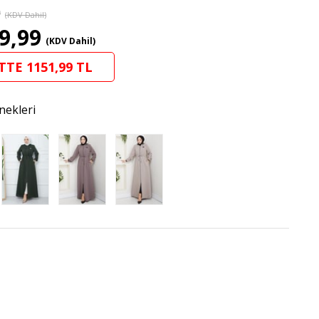
9
(KDV Dahil)
9,99
(KDV Dahil)
TTE 1151,99 TL
nekleri