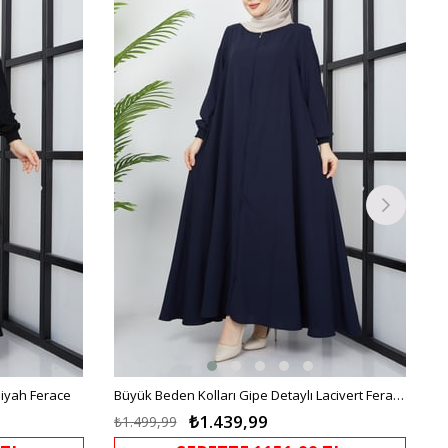
%4İndirim
%4İndirim
Siyah Ferace
Büyük Beden Kolları Gipe Detaylı Lacivert Ferace
₺1.439,99
₺1.499,99