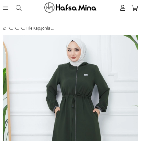
File Kapşonlu Bağlamalı Ferace Haki HM2360