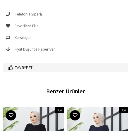
Telefonla Sipariş
Favorilere Ekle
Karşılaştır
Fiyat Düşünce Haber Ver
TAVSIYE ET
Benzer Ürünler
%4
%4
m
İndirim
İndirim
dirim
%4İndirim
%4İndir