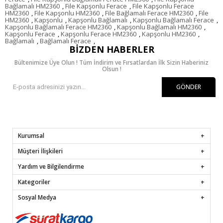
Bağlamalı HM2360
,
File Kapşonlu Ferace
,
File Kapşonlu Ferace
HM2360
,
File Kapşonlu HM2360
,
File Bağlamalı Ferace HM2360
,
File
HM2360
,
Kapşonlu
,
Kapşonlu Bağlamalı
,
Kapşonlu Bağlamalı Ferace
,
Kapşonlu Bağlamalı Ferace HM2360
,
Kapşonlu Bağlamalı HM2360
,
Kapşonlu Ferace
,
Kapşonlu Ferace HM2360
,
Kapşonlu HM2360
,
Bağlamalı
,
Bağlamalı Ferace
,
BIZDEN HABERLER
Bültenimize Üye Olun ! Tüm İndirim ve Fırsatlardan İlk Sizin Haberiniz
Olsun !
GÖNDER
Kurumsal
Müşteri İlişkileri
Yardım ve Bilgilendirme
Kategoriler
Sosyal Medya