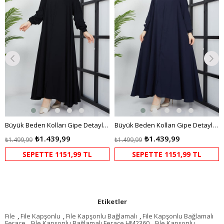
Büyük Beden Kolları Gipe Detaylı Siyah Ferace
Büyük Beden Kolları Gipe Detaylı Lacivert Ferace
₺1.439,99
₺1.439,99
₺1.499,99
₺1.499,99
SEPETTE 1151,99 TL
SEPETTE 1151,99 TL
Etiketler
File
,
File Kapşonlu
,
File Kapşonlu Bağlamalı
,
File Kapşonlu Bağlamalı
Ferace
,
File Kapşonlu Bağlamalı Ferace HM2360
,
File Kapşonlu