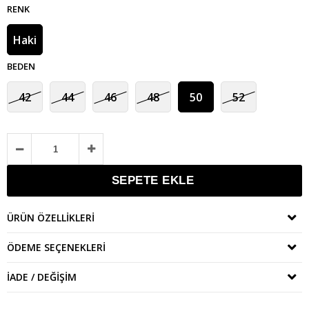
RENK
Haki
BEDEN
42
44
46
48
50
52
ÜRÜN ÖZELLIKLERI
ÖDEME SEÇENEKLERI
İADE / DEĞIŞIM