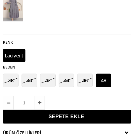
RENK
Lacivert
BEDEN
38
40
42
44
46
48
ÜRÜN ÖZELLIKLERI