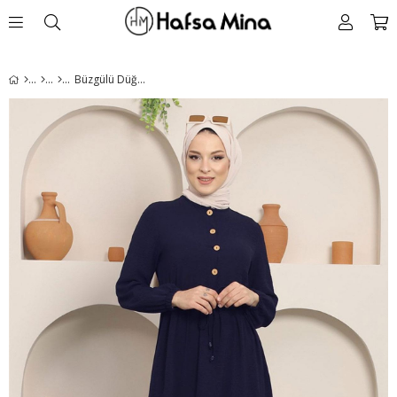
Büzgülü Düğmeli Ayrobin Elbise Lacivert