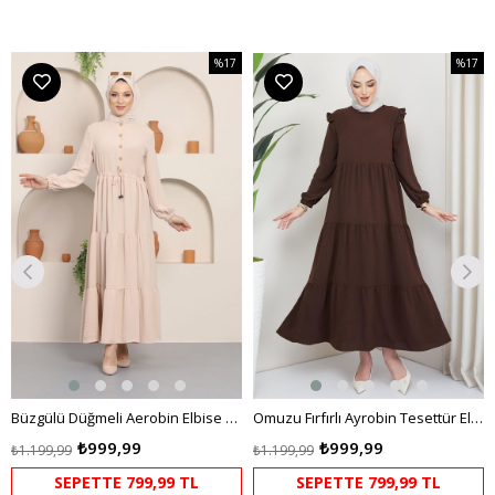
%17
%17
m
İndirim
İndirim
dirim
%17İndirim
%17İndi
Büzgülü Düğmeli Aerobin Elbise Krem
Omuzu Fırfırlı Ayrobin Tesettür Elbise Kahverengi HM2062
₺999,99
₺999,99
₺1.199,99
₺1.199,99
SEPETTE 799,99 TL
SEPETTE 799,99 TL