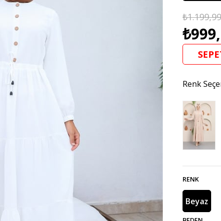
₺1.199,9
₺999
SEPE
Renk Seçe
RENK
Beyaz
BEDEN