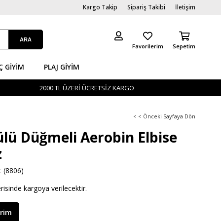
Kargo Takip
Sipariş Takibi
İletişim
Favorilerim
Sepetim
Ç GİYIM
PLAJ GIYIM
2000 TL ÜZERİ ÜCRETSİZ KARGO
< < Önceki Sayfaya Dön
lü Düğmeli Aerobin Elbise
z
(8806)
erisinde kargoya verilecektir.
irim