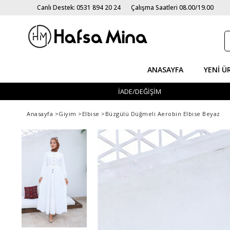
Canlı Destek: 0531 894 20 24
Çalışma Saatleri 08.00/19.00
ANASAYFA
YENI Ü
İADE/DEĞİŞİM
Anasayfa
>
Giyim
>
Elbise
>
Büzgülü Düğmeli Aerobin Elbise Beyaz