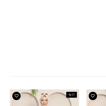
%17
m
İndirim