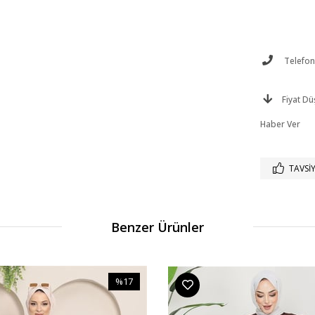
Telefonl
Fiyat D
Haber Ver
TAVSIY
Benzer Ürünler
%17
İndirim