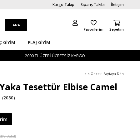
Kargo Takip
Sipariş Takibi
İletişim
Favorilerim
Sepetim
Ç GİYIM
PLAJ GIYIM
2000 TL ÜZERİ ÜCRETSİZ KARGO
< < Önceki Sayfaya Dön
Yaka Tesettür Elbise Camel
(2080)
irim
KDV Dahil)