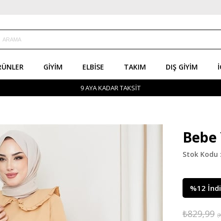
RÜNLER
GIYIM
ELBISE
TAKIM
DIŞ GIYIM
İ
9 AYA KADAR TAKSİT
Bebe 
%
12
İnd
₺829,99
(