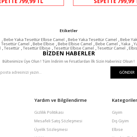
EPETTE 799,99 TL
SEPETTE 799,99 
Etiketler
e
,
Bebe Yaka Tesettür Elbise Camel
,
Bebe Yaka Tesettür Camel
,
Bebe Yak
 Tesettür Camel
,
Bebe Elbise
,
Bebe Elbise Camel
,
Bebe Camel
,
Yaka
,
Y
l
,
Tesettür
,
Tesettür Elbise
,
Tesettür Elbise Camel
,
Tesettür Camel
,
Elbi
BIZDEN HABERLER
Bültenimize Üye Olun ! Tüm İndirim ve Fırsatlardan İlk Sizin Haberiniz Olsun !
GÖNDER
Yardım ve Bilgilendirme
Kategorile
Gizlilik Politikası
Giyim
Mesafeli Satış Sözleşmesi
Dış Giyim
Üyelik Sözleşmesi
Elbise