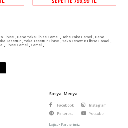
TL
SEPETTE 799,99 TL
a Elbise
,
Bebe Yaka Elbise Camel
,
Bebe Yaka Camel
,
Bebe
aka Tesettür
,
Yaka Tesettür Elbise
,
Yaka Tesettür Elbise Camel
,
se
,
Elbise Camel
,
Camel
,
r
Sosyal Medya
Facebook
Instagram
Pinterest
Youtube
Lojistik Partnerimiz