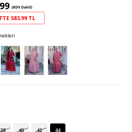
,99
(KDV Dahil)
TTE 583,99 TL
nekleri
38
40
42
44