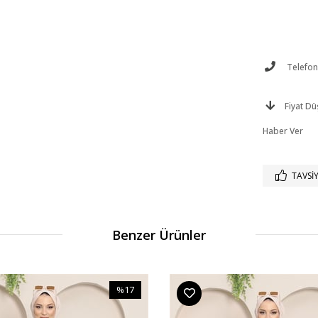
Telefonl
Fiyat D
Haber Ver
TAVSIY
Benzer Ürünler
%17
İndirim