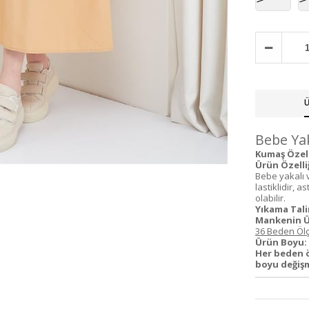
Ü
Bebe Yak
Kumaş Özelli
Ürün Özelliğ
Bebe yakalı 
lastiklidir, 
olabilir.
Yıkama Tali
Mankenin Ü
36 Beden Ölç
Ürün Boyu:
Her beden 
boyu değişm