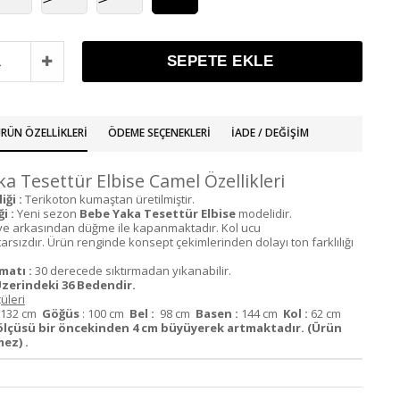
RÜN ÖZELLIKLERI
ÖDEME SEÇENEKLERI
İADE / DEĞIŞIM
a Tesettür Elbise Camel Özellikleri
ği :
Terikoton kumaştan üretilmiştir.
i :
Yeni sezon
Bebe Yaka Tesettür Elbise
modelidir.
ve arkasından düğme ile kapanmaktadır. Kol ucu
astarsızdır. Ürün renginde konsept çekimlerinden dolayı ton farklılığı
matı :
30 derecede sıktırmadan yıkanabilir.
zerindeki 36 Bedendir.
üleri
132 cm
Göğüs
: 100 cm
Bel :
98 cm
Basen :
144 cm
Kol :
62 cm
ölçüsü bir öncekinden 4 cm büyüyerek artmaktadır. (Ürün
ez) .