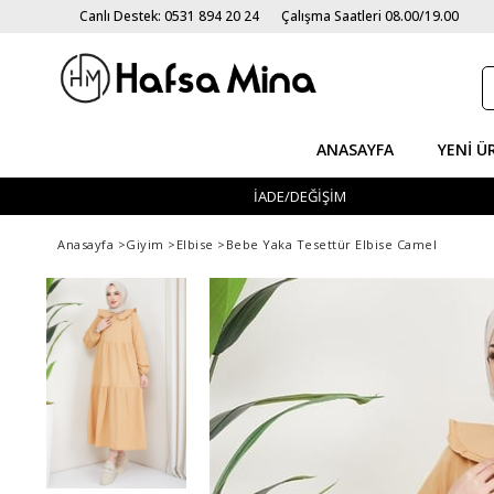
Canlı Destek: 0531 894 20 24
Çalışma Saatleri 08.00/19.00
ANASAYFA
YENI Ü
İADE/DEĞİŞİM
Anasayfa
>
Giyim
>
Elbise
>
Bebe Yaka Tesettür Elbise Camel