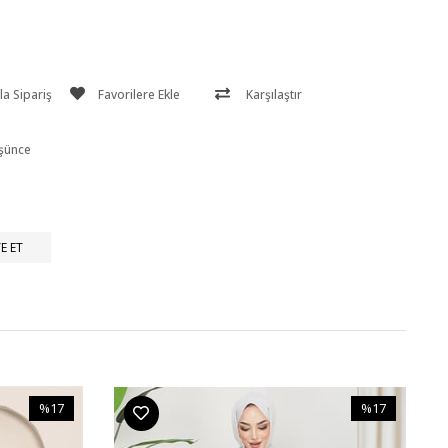
a Sipariş
Favorilere Ekle
Karşılaştır
üşünce
E ET
%17
%17
İndirim
İndirim