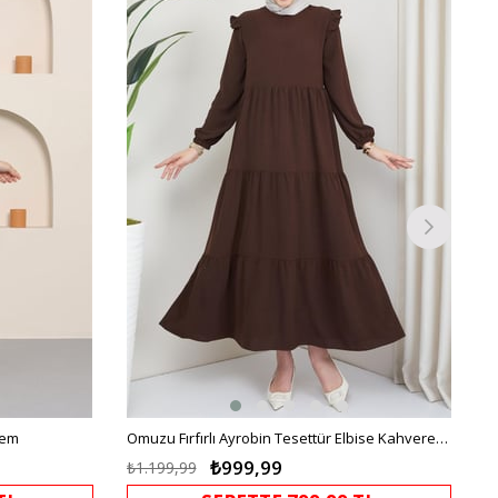
%17İndirim
%17İndirim
rem
Omuzu Fırfırlı Ayrobin Tesettür Elbise Kahverengi HM2062
₺999,99
₺1.199,99