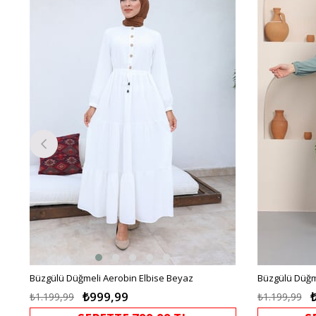
irim
%17İndirim
Büzgülü Düğmeli Aerobin Elbise Beyaz
Büzgülü Düğme
₺999,99
₺1.199,99
₺1.199,99