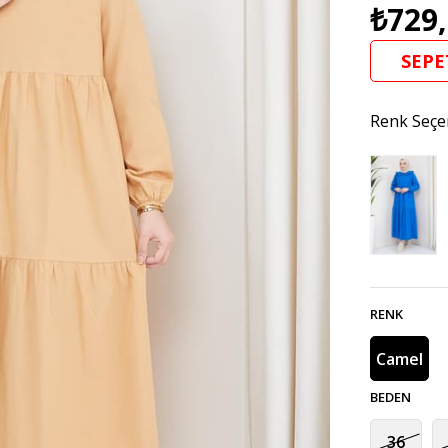
₺729
SEPE
Renk Seçe
RENK
Camel
BEDEN
36