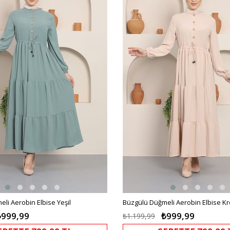
%17İndirim
li Aerobin Elbise Yeşil
Büzgülü Düğmeli Aerobin Elbise K
₺999,99
₺999,99
₺1.199,99