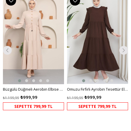
m
İndirim
İndirim
dirim
%17İndirim
%17İndi
Büzgülü Düğmeli Aerobin Elbise Krem
Omuzu Fırfırlı Ayrobin Tesettür Elbise Kahverengi HM2062
₺999,99
₺999,99
₺1.199,99
₺1.199,99
SEPETTE 799,99 TL
SEPETTE 799,99 TL