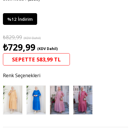
%
12
İndirim
₺829,99
(KDV Dahil)
₺729,99
(KDV Dahil)
SEPETTE 583,99 TL
Renk Seçenekleri