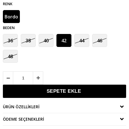
RENK
Bordo
BEDEN
36
38
40
42
44
46
48
ÜRÜN ÖZELLIKLERI
ÖDEME SEÇENEKLERI