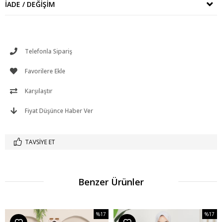
İADE / DEĞIŞIM
Telefonla Sipariş
Favorilere Ekle
Karşılaştır
Fiyat Düşünce Haber Ver
TAVSIYE ET
Benzer Ürünler
%17
%17