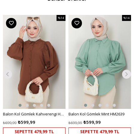
%14
%14
m
İndirim
İndirim
dirim
%14İndirim
%14İndi
Balon Kol Gömlek Kahverengi HM2639
Balon Kol Gömlek Mint HM2639
₺599,99
₺599,99
₺699,99
₺699,99
SEPETTE 479,99 TL
SEPETTE 479,99 TL