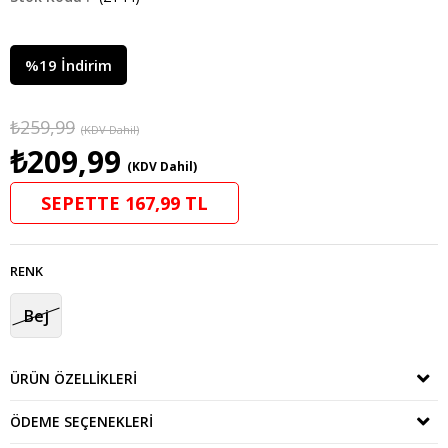
%
19
İndirim
₺259,99
(KDV Dahil)
₺209,99
(KDV Dahil)
SEPETTE 167,99 TL
RENK
Bej
ÜRÜN ÖZELLIKLERI
ÖDEME SEÇENEKLERI