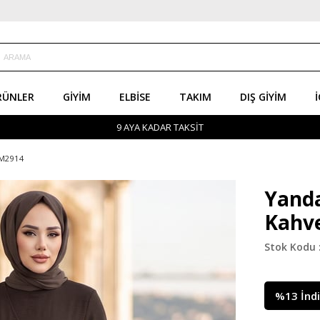
RÜNLER
GIYIM
ELBISE
TAKIM
DIŞ GIYIM
İ
9 AYA KADAR TAKSİT
HM2914
Yanda
Kahv
%
13
İnd