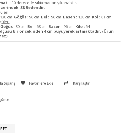
matı :
30 derecede sıktırmadan yıkanabilir.
zerindeki 38 Bedendir.
üleri
138 cm
Göğüs
: 96 cm
Bel :
96 cm
Basen :
120 cm
Kol :
61 cm
üleri
m
Göğüs
: 80 cm
Bel :
68 cm
Basen :
96 cm
Kilo :
54
ölçüsü bir öncekinden 4 cm büyüyerek artmaktadır. (Ürün
mez)
a Sipariş
Favorilere Ekle
Karşılaştır
üşünce
E ET