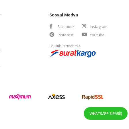
r
Sosyal Medya
Facebook
Instagram
Pinterest
Youtube
Lojistik Partnerimiz
m
r
WHATSAPP SIPARIŞ