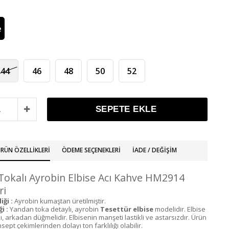
e
44
46
48
50
52
RÜN ÖZELLIKLERI
ÖDEME SEÇENEKLERI
İADE / DEĞIŞIM
Tokalı Ayrobin Elbise Acı Kahve HM2914
ri
iği :
Ayrobin kumaştan üretilmiştir.
i :
Yandan toka detaylı, ayrobin
Tesettür elbise
modelidir. Elbise
lı, arkadan düğmelidir. Elbisenin manşeti lastikli ve astarsızdır. Ürün
ept çekimlerinden dolayı ton farklılığı olabilir.