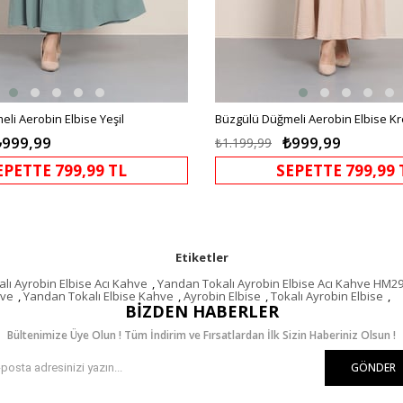
li Aerobin Elbise Yeşil
Büzgülü Düğmeli Aerobin Elbise K
₺999,99
₺999,99
₺1.199,99
EPETTE 799,99 TL
SEPETTE 799,99 
Etiketler
lı Ayrobin Elbise Acı Kahve
,
Yandan Tokalı Ayrobin Elbise Acı Kahve HM2
hve
,
Yandan Tokalı Elbise Kahve
,
Ayrobin Elbise
,
Tokalı Ayrobin Elbise
,
BIZDEN HABERLER
Bültenimize Üye Olun ! Tüm İndirim ve Fırsatlardan İlk Sizin Haberiniz Olsun !
GÖNDER