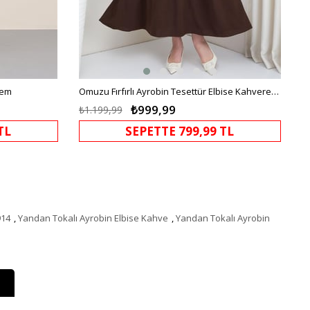
rem
Omuzu Fırfırlı Ayrobin Tesettür Elbise Kahverengi HM2062
₺999,99
₺1.199,99
TL
SEPETTE 799,99 TL
914
,
Yandan Tokalı Ayrobin Elbise Kahve
,
Yandan Tokalı Ayrobin