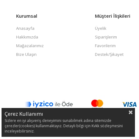
Kurumsal
Müşteri İlişkileri
Anasayfa
Üyelik
Hakkımızda
Siparişlerim
Mağazalarımız
Favorilerim
Bize Ulaşın
Destek/Şikayet
Çerez Kullanımı
Sizlere en iyi alışveriş deneyimini sunabilmek adına sitemizde
çerezler(cookies) kullanmaktayız. Detaylı bilgi için Kvkk sözleşmesini
inceleyebilirsiniz.