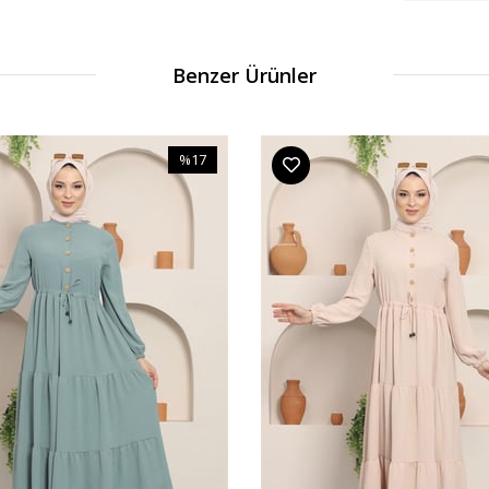
Benzer Ürünler
%17
İndirim
%17İndirim