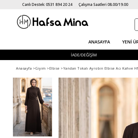
Canlı Destek: 0531 894 20 24
Çalışma Saatleri 08.00/19.00
ANASAYFA
YENI Ü
İADE/DEĞİŞİM
Anasayfa
>
Giyim
>
Elbise
>
Yandan Tokalı Ayrobin Elbise Acı Kahve 