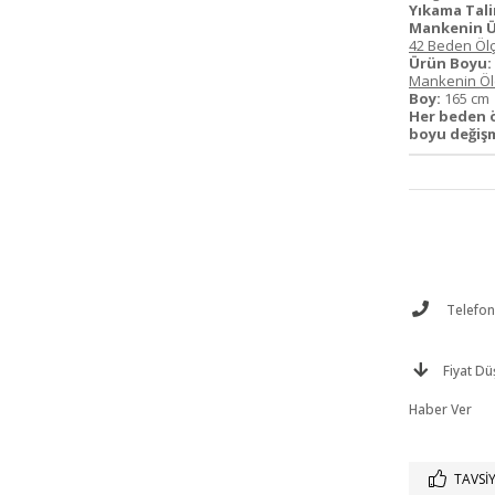
Yıkama Tali
Mankenin Ü
42 Beden Ölç
Ürün Boyu:
Mankenin Ölç
Boy:
165 c
Her beden 
boyu değiş
Telefonl
Fiyat D
Haber Ver
TAVSIY