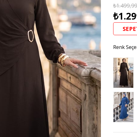
₺1.499,9
₺1.29
SEPE
Renk Seçe