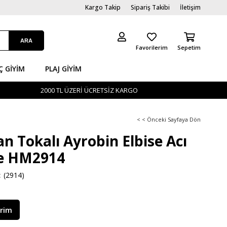
Kargo Takip
Sipariş Takibi
İletişim
Favorilerim
Sepetim
Ç GİYIM
PLAJ GIYIM
2000 TL ÜZERİ ÜCRETSİZ KARGO
< < Önceki Sayfaya Dön
n Tokalı Ayrobin Elbise Acı
e HM2914
(2914)
irim