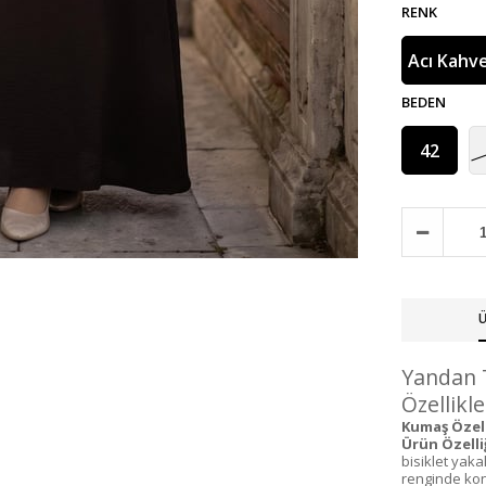
RENK
Acı Kahv
BEDEN
42
Ü
Yandan 
Özellikle
Kumaş Özell
Ürün Özelliğ
bisiklet yaka
renginde kons