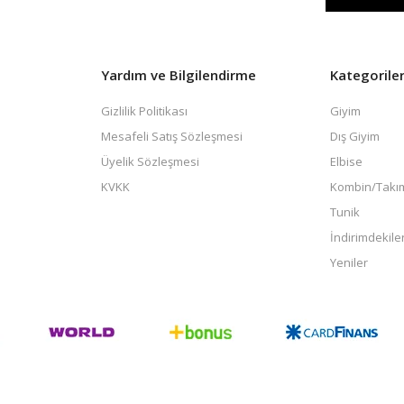
Yardım ve Bilgilendirme
Kategorile
Gizlilik Politikası
Giyim
Mesafeli Satış Sözleşmesi
Dış Giyim
Üyelik Sözleşmesi
Elbise
KVKK
Kombin/Takı
Tunik
İndirimdekile
Yeniler