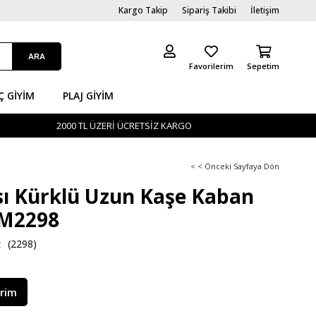
Kargo Takip
Sipariş Takibi
İletişim
Favorilerim
Sepetim
Ç GİYIM
PLAJ GIYIM
2000 TL ÜZERİ ÜCRETSİZ KARGO
< < Önceki Sayfaya Dön
ı Kürklü Uzun Kaşe Kaban
HM2298
(2298)
irim