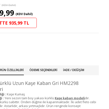
9
(KDV Dahil)
9,99
(KDV Dahil)
TTE 935,99 TL
RÜN ÖZELLIKLERI
ÖDEME SEÇENEKLERI
İADE / DEĞIŞIM
Kürklü Uzun Kaşe Kaban Gri HM2298
ri
ği :
Kaşe Kumaş
i :
Yeni sezon tam boy yakası kürklü
Kaşe kaban modeli
dir.
kürkü sabittir. Önden düğme ile kapanmaktadır. İki adet fleto cebi
. Astarlıdır, arkası yırtmaçlıdır. Ürün renginde konsept