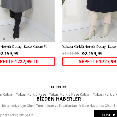
Yakası Kürklü Nervür Detaylı Kaşe Kaban Füme HM2576
₺2.159,99
₺2.159,99
₺2.499,99
PETTE 1727,99 TL
SEPETTE 1727,99
Etiketler
un Kaban
,
Yakası Kürklü Kaşe
,
Yakası Kürklü Kaşe Kaban
,
Yakası Kürklü
BIZDEN HABERLER
Bültenimize Üye Olun ! Tüm İndirim ve Fırsatlardan İlk Sizin Haberiniz Olsun !
GÖNDER