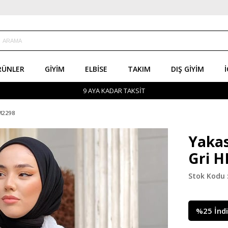
RÜNLER
GIYIM
ELBISE
TAKIM
DIŞ GIYIM
İ
9 AYA KADAR TAKSİT
M2298
Yakas
Gri 
%
25
İnd