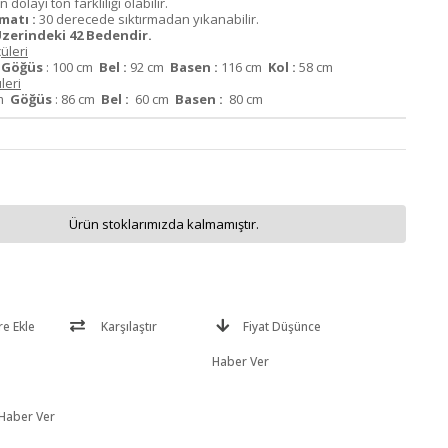
dolayı ton farklılığı olabilir.
matı :
30 derecede sıktırmadan yıkanabilir.
zerindeki 42 Bedendir.
üleri
m
Göğüs
: 100 cm
Bel :
92 cm
Basen :
116 cm
Kol :
58 cm
leri
cm
Göğüs
: 86 cm
Bel :
60 cm
Basen :
80 cm
Ürün stoklarımızda kalmamıştır.
re Ekle
Karşılaştır
Fiyat Düşünce
Haber Ver
 Haber Ver