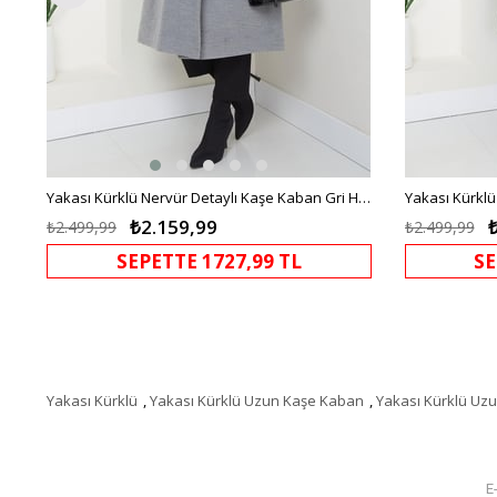
rvür Detaylı Kaşe Kaban Siyah HM2576
Yakası Kürklü Nervür Detaylı Kaşe Kaban Gri HM2576
₺2.159,99
₺2.499,99
₺2.499,99
SEPETTE 1727,99 TL
SE
Yakası Kürklü
,
Yakası Kürklü Uzun Kaşe Kaban
,
Yakası Kürklü Uz