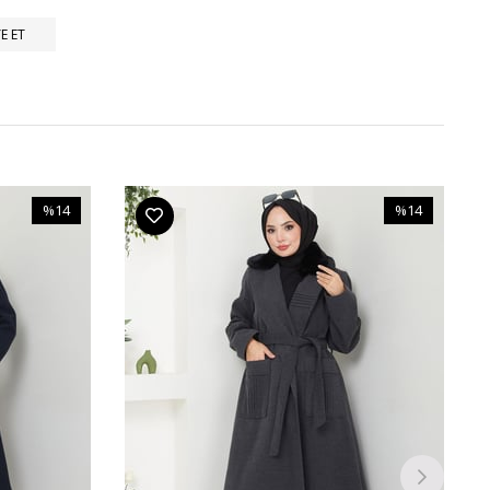
E ET
%14
%14
İndirim
İndirim
%14İndirim
%14İndirim