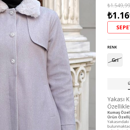
₺1.549,9
₺1.16
SEPE
RENK
Gri
Ü
Yakası 
Özellikle
Kumaş Özelli
Ürün Özelliğ
Yakasındaki 
bulunmaktadır