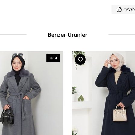
TAVSIY
Benzer Ürünler
%14
İndirim
%14İndirim