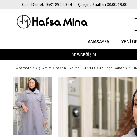
Canlı Destek: 0531 894 20 24
Çalışma Saatleri 08.00/19.00
ANASAYFA
YENI Ü
İADE/DEĞİŞİM
Anasayfa
>
Dış Giyim
>
Kaban
>
Yakası Kürklü Uzun Kaşe Kaban Gri H