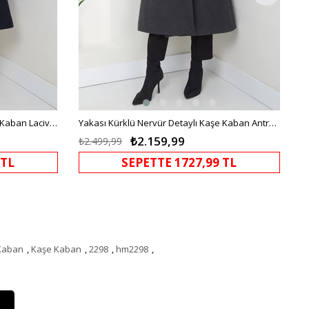
Yakası Kürklü Nervür Detaylı Kaşe Kaban Lacivert HM2576
Yakası Kürklü Nervür Detaylı Kaşe Kaban Antrasit HM2576
₺2.159,99
₺2.499,99
 TL
SEPETTE 1727,99 TL
 Kaban
,
Kaşe Kaban
,
2298
,
hm2298
,