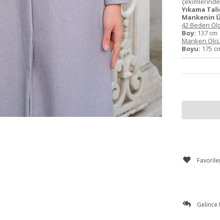
çekimlerinden 
Yıkama Tali
Mankenin Ü
42 Beden Ölç
Boy:
137 c
Manken Ölçü
Boyu:
175 
Favorile
Gelince