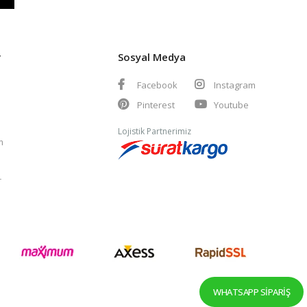
r
Sosyal Medya
Facebook
Instagram
Pinterest
Youtube
Lojistik Partnerimiz
m
r
WHATSAPP SIPARIŞ