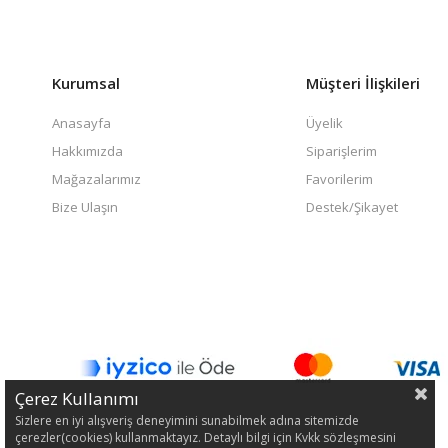
Kurumsal
Müşteri İlişkileri
Anasayfa
Üyelik
Hakkımızda
Siparişlerim
Mağazalarımız
Favorilerim
Bize Ulaşın
Destek/Şikayet
Çerez Kullanımı
Sizlere en iyi alışveriş deneyimini sunabilmek adına sitemizde
çerezler(cookies) kullanmaktayız. Detaylı bilgi için Kvkk sözleşmesini