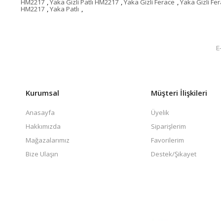
HM2217
,
Yaka Gizli Patlı HM2217
,
Yaka Gizli Ferace
,
Yaka Gizli F
HM2217
,
Yaka Patlı
,
Kurumsal
Müşteri İlişkileri
Anasayfa
Üyelik
Hakkımızda
Siparişlerim
Mağazalarımız
Favorilerim
Bize Ulaşın
Destek/Şikayet