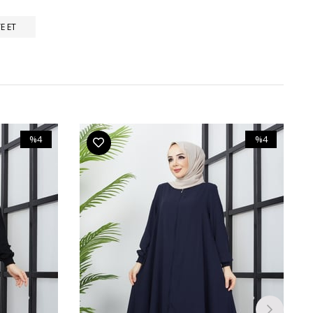
E ET
%4
%4
İndirim
İndirim
%4İndirim
%4İndirim