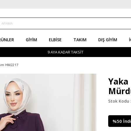
RÜNLER
GIYIM
ELBISE
TAKIM
DIŞ GIYIM
İ
9 AYA KADAR TAKSİT
rdüm HM2217
Yaka 
Mürd
%
50
İnd