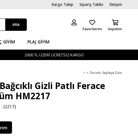
Kargo Takip
Sipariş Takibi
İletişim
Favorilerim
Sepetim
Ç GİYIM
PLAJ GIYIM
2000 TL ÜZERİ ÜCRETSİZ KARGO
< < Önceki Sayfaya Dön
Bağcıklı Gizli Patlı Ferace
üm HM2217
(2217)
irim