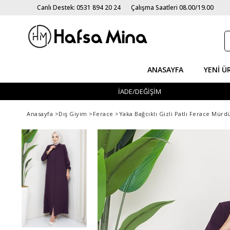
Canlı Destek: 0531 894 20 24
Çalışma Saatleri 08.00/19.00
ANASAYFA
YENI Ü
İADE/DEĞİŞİM
Anasayfa
>
Dış Giyim
>
Ferace
>
Yaka Bağcıklı Gizli Patlı Ferace Mü