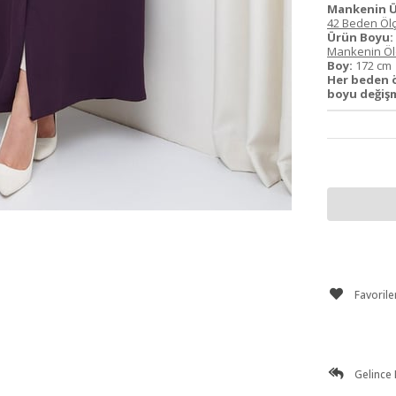
Mankenin Ü
42 Beden Ölç
Ürün Boyu:
Mankenin Ölç
Boy:
172 c
Her beden ö
boyu değişm
Favorile
Gelince