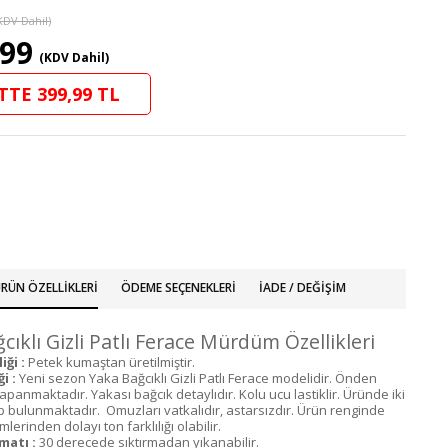
KDV Dahil)
,99
(KDV Dahil)
TTE 399,99 TL
RÜN ÖZELLIKLERI
ÖDEME SEÇENEKLERI
İADE / DEĞIŞIM
cıklı Gizli Patlı Ferace Mürdüm Özellikleri
ği :
Petek kumaştan üretilmiştir.
i :
Yeni sezon Yaka Bağcıklı Gizli Patlı Ferace modelidir. Önden
apanmaktadır. Yakası bağcık detaylıdır. Kolu ucu lastiklir. Üründe iki
ep bulunmaktadır. Omuzları vatkalıdır, astarsızdır. Ürün renginde
lerinden dolayı ton farklılığı olabilir.
matı :
30 derecede sıktırmadan yıkanabilir.