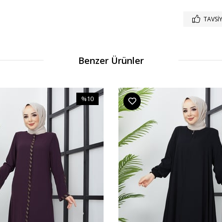
TAVSIY
Benzer Ürünler
%10
İndirim
%10İndirim