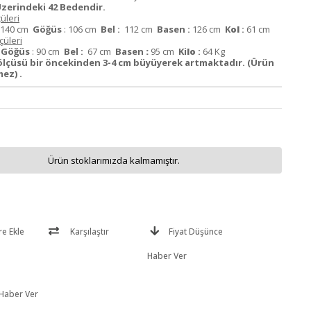
zerindeki 42 Bedendir.
üleri
140 cm
Göğüs
: 106 cm
Bel :
112 cm
Basen :
126 cm
K
ol
:
61 cm
üleri
m
Göğüs
: 90 cm
Bel :
67 cm
Basen
:
95 cm
Ki
lo
:
64 Kg
lçüsü bir öncekinden 3-4 cm büyüyerek artmaktadır. (Ürün
ez) .
Ürün stoklarımızda kalmamıştır.
re Ekle
Karşılaştır
Fiyat Düşünce
Haber Ver
 Haber Ver