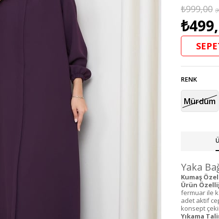
₺999,00
(
₺499
SEPE
RENK
Mürdüm
Ü
Yaka Bağ
Kumaş Özelli
Ürün Özelliğ
fermuar ile k
adet aktif c
konsept çekim
Yıkama Tali