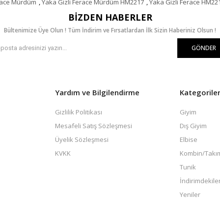
erace Mürdüm
,
Yaka Gizli Ferace Mürdüm HM2217
,
Yaka Gizli Ferace HM22
BIZDEN HABERLER
Bültenimize Üye Olun ! Tüm İndirim ve Fırsatlardan İlk Sizin Haberiniz Olsun !
GÖNDER
Yardım ve Bilgilendirme
Kategorile
Gizlilik Politikası
Giyim
Mesafeli Satış Sözleşmesi
Dış Giyim
Üyelik Sözleşmesi
Elbise
KVKK
Kombin/Takı
Tunik
İndirimdekile
Yeniler