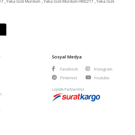
17
,
Yaka Gizli Mürdüm
,
Yaka Gizli Mürdüm HM2217
,
Yaka Gizli
r
Sosyal Medya
Facebook
Instagram
Pinterest
Youtube
Lojistik Partnerimiz
m
r