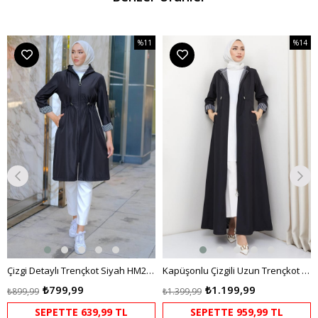
%11
%14
m
İndirim
İndirim
dirim
%11İndirim
%14İndi
Çizgi Detaylı Trençkot Siyah HM2283
Kapüşonlu Çizgili Uzun Trençkot Siyah HM2332
₺799,99
₺1.199,99
₺899,99
₺1.399,99
SEPETTE 639,99 TL
SEPETTE 959,99 TL