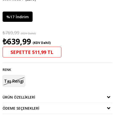
%
17
İndirim
₺769,99
(KDV Dahil)
₺639,99
(KDV Dahil)
SEPETTE 511,99 TL
RENK
Taş Rengi
ÜRÜN ÖZELLIKLERI
ÖDEME SEÇENEKLERI