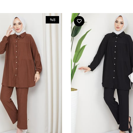
%8
İndirim
%8İndirim