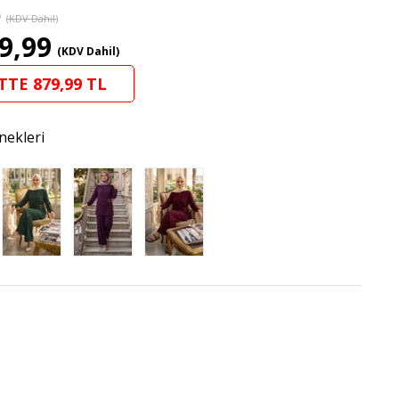
9
(KDV Dahil)
9,99
(KDV Dahil)
TTE 879,99 TL
nekleri