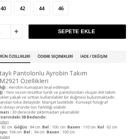
40
42
44
46
RÜN ÖZELLIKLERI
ÖDEME SEÇENEKLERI
İADE / DEĞIŞIM
aylı Pantolonlu Ayrobin Takım
2921 Özellikleri
iği :
Aerobin kumaştan imal edilmiştir.
i :
Yeni sezon tesettür tunik ve pantolondan oluşan ikili takım
siklet yakalı ve sırttan kullanılabilir bir düğmesi bulunmaktadır.
yandan toka detaylıdır. Manşet lastiklidir. Konsept fotoğraf
 dolayı üründe ton farklılığı olabilir.
matı :
30 derecede sıktırmadan yıkanabilir.
zerindeki 38 Bedendir.
üleri
:
82 cm
Göğüs
: 94 cm
Bel :
100 cm
Basen
: 110 cm
Kol
: 62 cm
oyu:
104 cm
Bel :
94 cm
Basen
: 100 cm
üleri