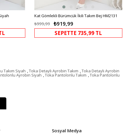
Siyah
Kat Gömlekli Bürümcük İkili Takım Bej HM2131
₺919,99
₺999,99
TL
SEPETTE 735,99 TL
lu Takım Siyah
,
Toka Detaylı Ayrobin Takım
,
Toka Detaylı Ayrobin
ntolonlu Ayrobin Siyah
,
Toka Pantolonlu Takım
,
Toka Pantolonlu
r
Sosyal Medya