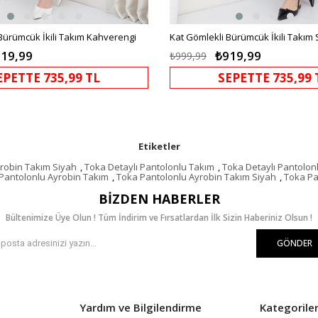
Bürümcük İkili Takım Kahverengi
Kat Gömlekli Bürümcük İkili Takım 
19,99
₺919,99
₺999,99
EPETTE 735,99 TL
SEPETTE 735,99 
Etiketler
yrobin Takım Siyah
,
Toka Detaylı Pantolonlu Takım
,
Toka Detaylı Pantolon
Pantolonlu Ayrobin Takım
,
Toka Pantolonlu Ayrobin Takım Siyah
,
Toka Pa
BIZDEN HABERLER
Bültenimize Üye Olun ! Tüm İndirim ve Fırsatlardan İlk Sizin Haberiniz Olsun !
GÖNDER
Yardım ve Bilgilendirme
Kategorile