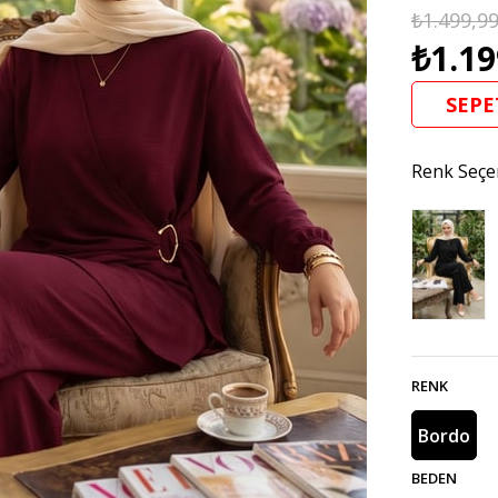
₺1.499,9
₺1.19
SEPE
Renk Seçe
RENK
Bordo
BEDEN