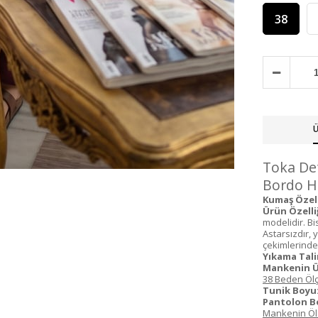
38
Ü
Toka Det
Bordo HM
Kumaş Özell
Ürün Özelliğ
modelidir. Bi
Astarsızdır, 
çekimlerinden
Yıkama Tali
Mankenin Ü
38 Beden Ölç
Tunik Boyu
Pantolon B
Mankenin Ölç