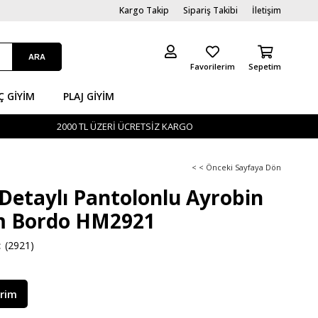
Kargo Takip
Sipariş Takibi
İletişim
Favorilerim
Sepetim
Ç GİYIM
PLAJ GIYIM
2000 TL ÜZERİ ÜCRETSİZ KARGO
< < Önceki Sayfaya Dön
Detaylı Pantolonlu Ayrobin
m Bordo HM2921
(2921)
irim