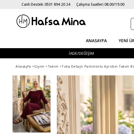
Canlı Destek: 0531 894 20 24
Çalışma Saatleri 08.00/19.00
ANASAYFA
YENI Ü
İADE/DEĞİŞİM
Anasayfa
>
Giyim
>
Takım
>
Toka Detaylı Pantolonlu Ayrobin Takım 