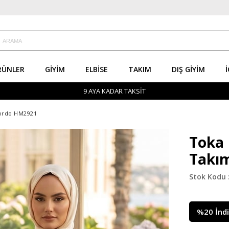
RÜNLER
GIYIM
ELBISE
TAKIM
DIŞ GIYIM
İ
9 AYA KADAR TAKSİT
Bordo HM2921
Toka 
Takı
%
20
İnd