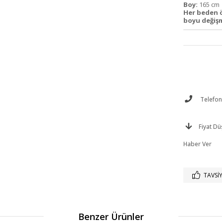
Boy:
165 c
Her beden 
boyu değişm
Telefonl
Fiyat D
Haber Ver
TAVSIY
Benzer Ürünler