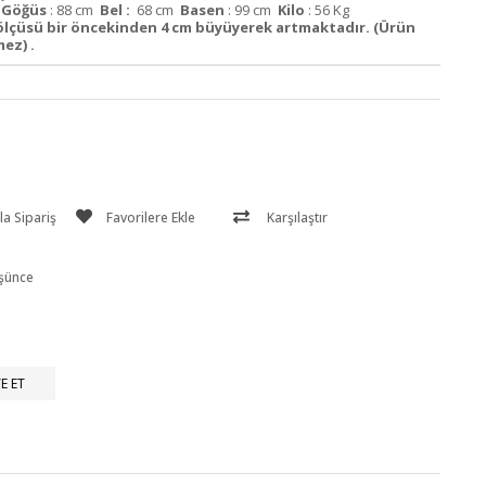
m
Göğüs
: 88 cm
Bel :
68 cm
Basen
: 99 cm
Kilo
: 56 Kg
ölçüsü bir öncekinden 4 cm büyüyerek artmaktadır. (Ürün
ez) .
a Sipariş
Favorilere Ekle
Karşılaştır
üşünce
E ET