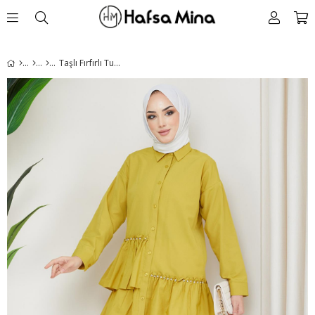
Taşlı Fırfırlı Tunik Yağ Yeşili