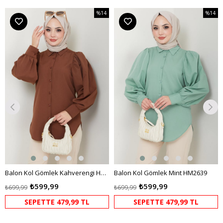
%14
%14
m
İndirim
İndirim
dirim
%14İndirim
%14İndi
Balon Kol Gömlek Kahverengi HM2639
Balon Kol Gömlek Mint HM2639
₺599,99
₺599,99
₺699,99
₺699,99
SEPETTE 479,99 TL
SEPETTE 479,99 TL