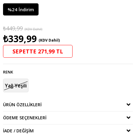
%
24
İndirim
₺449,99
(KDV Dahil)
₺339,99
(KDV Dahil)
SEPETTE 271,99 TL
RENK
Yağ Yeşili
ÜRÜN ÖZELLIKLERI
ÖDEME SEÇENEKLERI
İADE / DEĞIŞIM