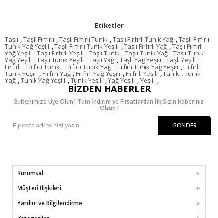
Etiketler
Taşlı
,
Taşlı Fırfırlı
,
Taşlı Fırfırlı Tunik
,
Taşlı Fırfırlı Tunik Yağ
,
Taşlı Fırfırlı
Tunik Yağ Yeşili
,
Taşlı Fırfırlı Tunik Yeşili
,
Taşlı Fırfırlı Yağ
,
Taşlı Fırfırlı
Yağ Yeşili
,
Taşlı Fırfırlı Yeşili
,
Taşlı Tunik
,
Taşlı Tunik Yağ
,
Taşlı Tunik
Yağ Yeşili
,
Taşlı Tunik Yeşili
,
Taşlı Yağ
,
Taşlı Yağ Yeşili
,
Taşlı Yeşili
,
Fırfırlı
,
Fırfırlı Tunik
,
Fırfırlı Tunik Yağ
,
Fırfırlı Tunik Yağ Yeşili
,
Fırfırlı
Tunik Yeşili
,
Fırfırlı Yağ
,
Fırfırlı Yağ Yeşili
,
Fırfırlı Yeşili
,
Tunik
,
Tunik
Yağ
,
Tunik Yağ Yeşili
,
Tunik Yeşili
,
Yağ Yeşili
,
Yeşili
,
BIZDEN HABERLER
Bültenimize Üye Olun ! Tüm İndirim ve Fırsatlardan İlk Sizin Haberiniz
Olsun !
GÖNDER
Kurumsal
Müşteri İlişkileri
Yardım ve Bilgilendirme