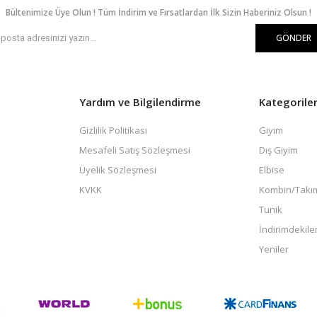
Bültenimize Üye Olun ! Tüm İndirim ve Fırsatlardan İlk Sizin Haberiniz Olsun !
GÖNDER
Yardım ve Bilgilendirme
Kategorile
Gizlilik Politikası
Giyim
Mesafeli Satış Sözleşmesi
Dış Giyim
Üyelik Sözleşmesi
Elbise
KVKK
Kombin/Takı
Tunik
İndirimdekile
Yeniler