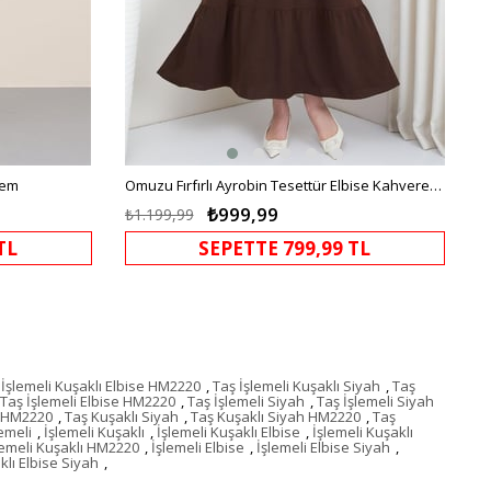
rem
Omuzu Fırfırlı Ayrobin Tesettür Elbise Kahverengi HM2062
₺999,99
₺1.199,99
TL
SEPETTE 799,99 TL
 İşlemeli Kuşaklı Elbise HM2220
,
Taş İşlemeli Kuşaklı Siyah
,
Taş
Taş İşlemeli Elbise HM2220
,
Taş İşlemeli Siyah
,
Taş İşlemeli Siyah
e HM2220
,
Taş Kuşaklı Siyah
,
Taş Kuşaklı Siyah HM2220
,
Taş
lemeli
,
İşlemeli Kuşaklı
,
İşlemeli Kuşaklı Elbise
,
İşlemeli Kuşaklı
lemeli Kuşaklı HM2220
,
İşlemeli Elbise
,
İşlemeli Elbise Siyah
,
klı Elbise Siyah
,