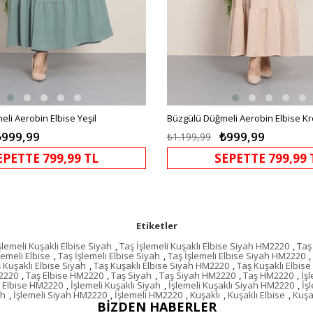
li Aerobin Elbise Yeşil
Büzgülü Düğmeli Aerobin Elbise K
₺999,99
₺999,99
₺1.199,99
EPETTE 799,99 TL
SEPETTE 799,99 
Etiketler
şlemeli Kuşaklı Elbise Siyah
,
Taş İşlemeli Kuşaklı Elbise Siyah HM2220
,
Taş
lemeli Elbise
,
Taş İşlemeli Elbise Siyah
,
Taş İşlemeli Elbise Siyah HM2220
,
 Kuşaklı Elbise Siyah
,
Taş Kuşaklı Elbise Siyah HM2220
,
Taş Kuşaklı Elbis
M2220
,
Taş Elbise HM2220
,
Taş Siyah
,
Taş Siyah HM2220
,
Taş HM2220
,
İş
ı Elbise HM2220
,
İşlemeli Kuşaklı Siyah
,
İşlemeli Kuşaklı Siyah HM2220
,
İş
ah
,
İşlemeli Siyah HM2220
,
İşlemeli HM2220
,
Kuşaklı
,
Kuşaklı Elbise
,
Kuşa
BIZDEN HABERLER