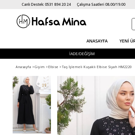
Canlı Destek: 0531 894 20 24
Çalışma Saatleri 08.00/19.00
ANASAYFA
YENI Ü
İADE/DEĞİŞİM
Anasayfa
>
Giyim
>
Elbise
>
Taş İşlemeli Kuşaklı Elbise Siyah HM2220