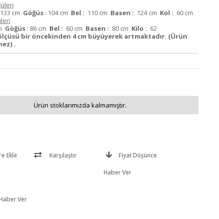
üleri
133 cm
Göğüs
: 104 cm
Bel :
110 cm
Basen :
124 cm
Kol :
60 cm
leri
cm
Göğüs
: 86 cm
Bel :
60 cm
Basen :
80 cm
Kilo :
62
ölçüsü bir öncekinden 4 cm büyüyerek artmaktadır. (Ürün
ez) .
Ürün stoklarımızda kalmamıştır.
re Ekle
Karşılaştır
Fiyat Düşünce
Haber Ver
 Haber Ver