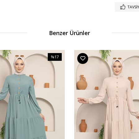
TAVSIY
Benzer Ürünler
%17
İndirim
%17İndirim