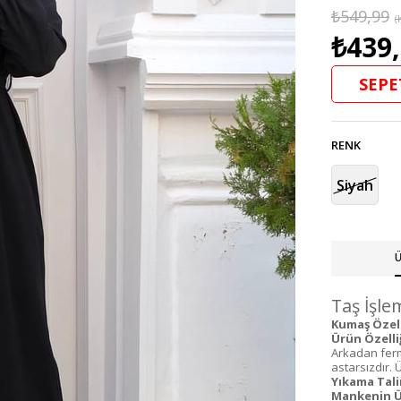
₺549,99
(
₺439
SEPE
RENK
Siyah
Ü
Taş İşlem
Kumaş Özelli
Ürün Özelliğ
Arkadan ferm
astarsızdır. 
Yıkama Tali
Mankenin Ü