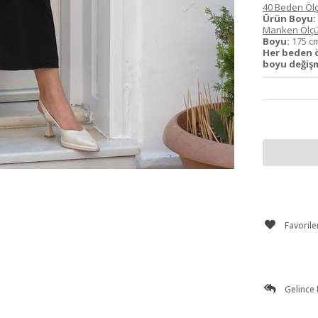
40 Beden Ölç
Ürün Boyu:
Manken Ölçü
Boyu:
175 
Her beden 
boyu değişm
Favorile
Gelince