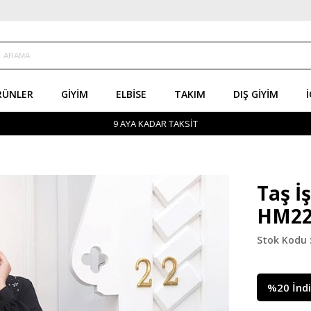
RÜNLER
GIYIM
ELBISE
TAKIM
DIŞ GIYIM
İ
9 AYA KADAR TAKSİT
Taş İ
HM22
%
20
İnd