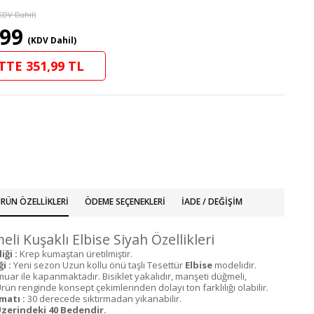
KDV Dahil)
,99
(KDV Dahil)
TTE 351,99 TL
RÜN ÖZELLIKLERI
ÖDEME SEÇENEKLERI
İADE / DEĞIŞIM
eli Kuşaklı Elbise Siyah Özellikleri
ği :
Krep kumaştan üretilmiştir.
i :
Yeni sezon Uzun kollu önü taşlı Tesettür
Elbise
modelidir.
uar ile kapanmaktadır. Bisiklet yakalıdır, manşeti düğmeli,
Ürün renginde konsept çekimlerinden dolayı ton farklılığı olabilir.
matı :
30 derecede sıktırmadan yıkanabilir.
zerindeki 40 Bedendir.