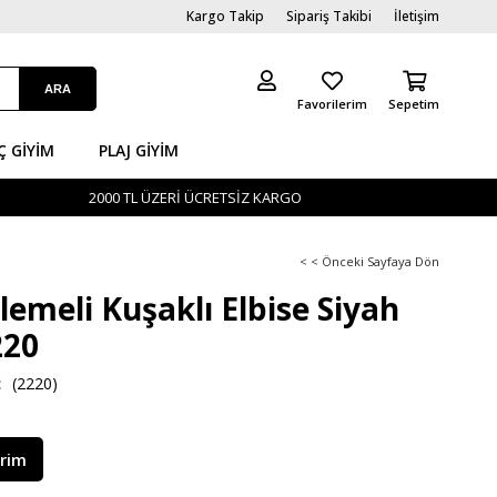
Kargo Takip
Sipariş Takibi
İletişim
Favorilerim
Sepetim
Ç GİYIM
PLAJ GIYIM
2000 TL ÜZERİ ÜCRETSİZ KARGO
< < Önceki Sayfaya Dön
şlemeli Kuşaklı Elbise Siyah
20
(2220)
irim