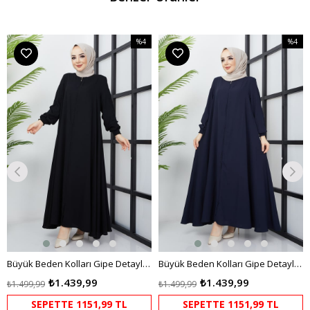
%4
%4
m
İndirim
İndirim
dirim
%4İndirim
%4İndir
Büyük Beden Kolları Gipe Detaylı Siyah Ferace
Büyük Beden Kolları Gipe Detaylı Lacivert Ferace
₺1.439,99
₺1.439,99
₺1.499,99
₺1.499,99
SEPETTE 1151,99 TL
SEPETTE 1151,99 TL