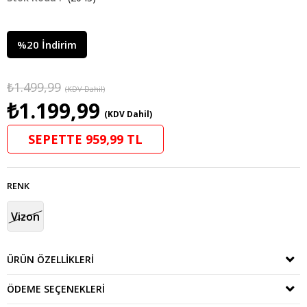
%
20
İndirim
₺1.499,99
(KDV Dahil)
₺1.199,99
(KDV Dahil)
SEPETTE 959,99 TL
RENK
Vizon
ÜRÜN ÖZELLIKLERI
ÖDEME SEÇENEKLERI