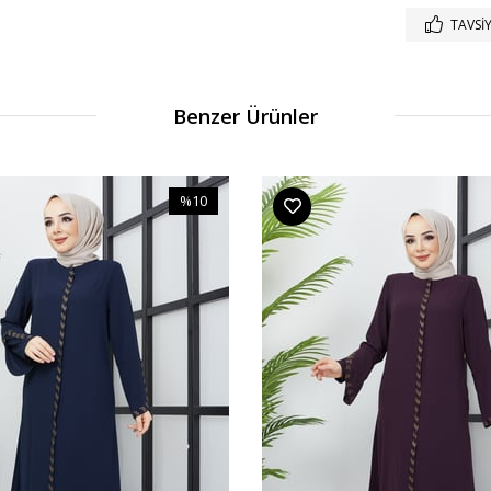
TAVSIY
Benzer Ürünler
%10
İndirim
%10İndirim