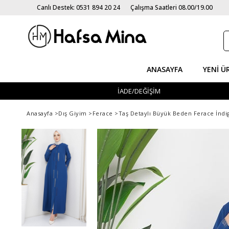
Canlı Destek: 0531 894 20 24
Çalışma Saatleri 08.00/19.00
ANASAYFA
YENI Ü
İADE/DEĞİŞİM
Anasayfa
>
Dış Giyim
>
Ferace
>
Taş Detaylı Büyük Beden Ferace İnd