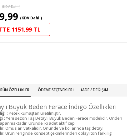
9
(KDV Dahil)
9,99
(KDV Dahil)
TTE 1151,99 TL
RÜN ÖZELLIKLERI
ÖDEME SEÇENEKLERI
İADE / DEĞIŞIM
ylı Büyük Beden Ferace İndigo Özellikleri
ği :
Petek kumaştan üretilmiştir.
i :
Yeni sezon Taş Detaylı Büyük Beden Ferace modelidir. Önden
kapanmaktadır. Üründe iki adet aktif cep
r. Omuzları vatkalıdır. Önünde ve kollarında taş detayı
r. Ürün renginde konsept çekimlerinden dolayı ton farklılığı