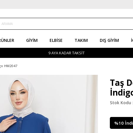
RÜNLER
GIYIM
ELBISE
TAKIM
DIŞ GIYIM
İ
9 AYA KADAR TAKSİT
igo HM2047
Taş D
İndi
%
10
İnd