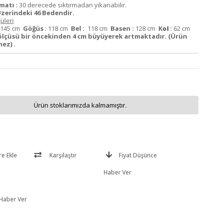
matı :
30 derecede sıktırmadan yıkanabilir.
zerindeki 46 Bedendir.
üleri
145 cm
Göğüs
: 118 cm
Bel :
118 cm
Basen :
128 cm
K
ol
:
62 cm
ölçüsü bir öncekinden 4 cm büyüyerek artmaktadır. (Ürün
ez) .
Ürün stoklarımızda kalmamıştır.
re Ekle
Karşılaştır
Fiyat Düşünce
Haber Ver
 Haber Ver