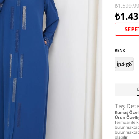
₺1.599,9
₺1.43
SEPE
RENK
İndigo
Ü
Taş Deta
Kumaş Özelli
Ürün Özelliğ
fermuar ile 
bulunmaktadı
bulunmaktadı
olabilir.