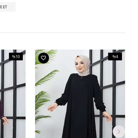
E ET
%10
%4
İndirim
İndirim
%10İndirim
%4İndirim