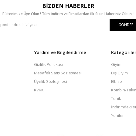
BIZDEN HABERLER
Bültenimize Üye Olun ! Tüm İndirim ve Fırsatlardan İlk Sizin Haberiniz Olsun !
GÖNDER
Yardım ve Bilgilendirme
Kategorile
Gizlilik Politikası
Giyim
Mesafeli Satış Sözleşmesi
Dış Giyim
Üyelik Sözleşmesi
Elbise
KVKK
Kombin/Takı
Tunik
İndirimdekile
Yeniler