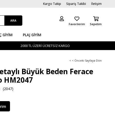
Kargo Takip
Sipariş Takibi
İletişim
Favorilerim
Sepetim
Ç GİYIM
PLAJ GIYIM
2000 TL ÜZERİ ÜCRETSİZ KARGO
< < Önceki Sayfaya Dön
etaylı Büyük Beden Ferace
go HM2047
(2047)
irim