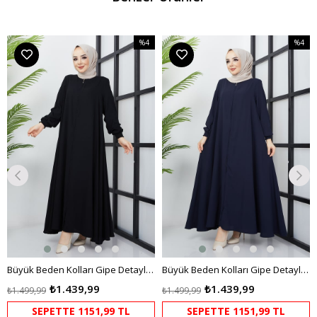
%4
%4
m
İndirim
İndirim
dirim
%4İndirim
%4İndir
Büyük Beden Kolları Gipe Detaylı Siyah Ferace
Büyük Beden Kolları Gipe Detaylı Lacivert Ferace
₺1.439,99
₺1.439,99
₺1.499,99
₺1.499,99
SEPETTE 1151,99 TL
SEPETTE 1151,99 TL