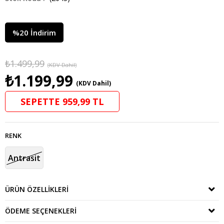
%
20
İndirim
₺1.499,99
(KDV Dahil)
₺1.199,99
(KDV Dahil)
SEPETTE 959,99 TL
RENK
Antrasit
ÜRÜN ÖZELLIKLERI
ÖDEME SEÇENEKLERI