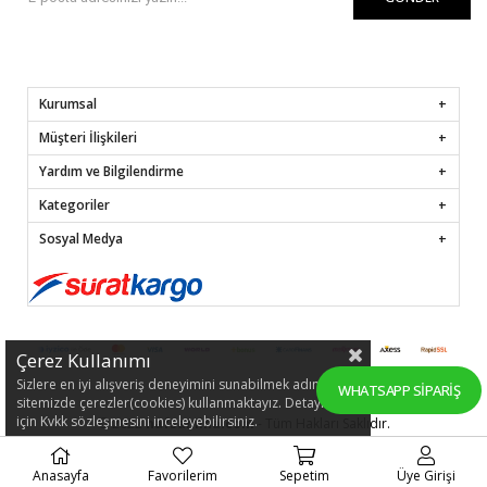
Kurumsal
Müşteri İlişkileri
Yardım ve Bilgilendirme
Kategoriler
Sosyal Medya
Çerez Kullanımı
Sizlere en iyi alışveriş deneyimini sunabilmek adına
WHATSAPP SIPARIŞ
sitemizde çerezler(cookies) kullanmaktayız. Detaylı bilgi
için Kvkk sözleşmesini inceleyebilirsiniz.
© 2022
hafsamina.com
- Tüm Hakları Saklıdır.
Anasayfa
Favorilerim
Sepetim
Üye Girişi