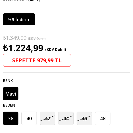
%
9
İndirim
₺1.349,99
(KDV Dahil)
₺1.224,99
(KDV Dahil)
SEPETTE 979,99 TL
RENK
Mavi
BEDEN
38
40
42
44
46
48