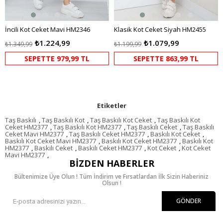
İncili Kot Ceket Mavi HM2346
Klasik Kot Ceket Siyah HM2455
₺1.224,99
₺1.079,99
₺1.349,99
₺1.199,99
SEPETTE 979,99 TL
SEPETTE 863,99 TL
Etiketler
Taş Baskılı
,
Taş Baskılı Kot
,
Taş Baskılı Kot Ceket
,
Taş Baskılı Kot
Ceket HM2377
,
Taş Baskılı Kot HM2377
,
Taş Baskılı Ceket
,
Taş Baskılı
Ceket Mavi HM2377
,
Taş Baskılı Ceket HM2377
,
Baskılı Kot Ceket
,
Baskılı Kot Ceket Mavi HM2377
,
Baskılı Kot Ceket HM2377
,
Baskılı Kot
HM2377
,
Baskılı Ceket
,
Baskılı Ceket HM2377
,
Kot Ceket
,
Kot Ceket
Mavi HM2377
,
BIZDEN HABERLER
Bültenimize Üye Olun ! Tüm İndirim ve Fırsatlardan İlk Sizin Haberiniz
Olsun !
GÖNDER