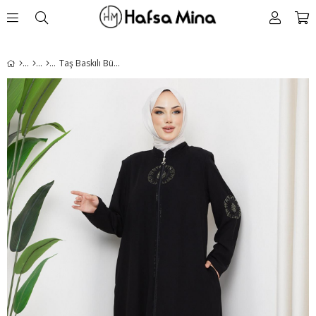
Taş Baskılı Büyük Beden Ferace Siyah HM2309