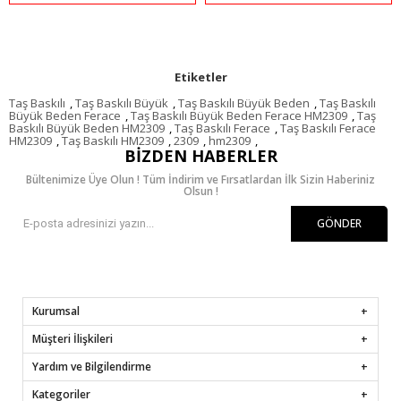
Etiketler
Taş Baskılı
,
Taş Baskılı Büyük
,
Taş Baskılı Büyük Beden
,
Taş Baskılı
Büyük Beden Ferace
,
Taş Baskılı Büyük Beden Ferace HM2309
,
Taş
Baskılı Büyük Beden HM2309
,
Taş Baskılı Ferace
,
Taş Baskılı Ferace
HM2309
,
Taş Baskılı HM2309
,
2309
,
hm2309
,
BIZDEN HABERLER
Bültenimize Üye Olun ! Tüm İndirim ve Fırsatlardan İlk Sizin Haberiniz
Olsun !
GÖNDER
Kurumsal
Müşteri İlişkileri
Yardım ve Bilgilendirme
Kategoriler