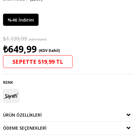
%
46
İndirim
₺1.199,99
(KDV Dahil)
₺649,99
(KDV Dahil)
SEPETTE 519,99 TL
RENK
Siyah
ÜRÜN ÖZELLIKLERI
ÖDEME SEÇENEKLERI