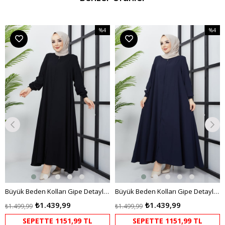
%4
%4
m
İndirim
İndirim
dirim
%4İndirim
%4İndir
Büyük Beden Kolları Gipe Detaylı Siyah Ferace
Büyük Beden Kolları Gipe Detaylı Lacivert Ferace
₺1.439,99
₺1.439,99
₺1.499,99
₺1.499,99
SEPETTE 1151,99 TL
SEPETTE 1151,99 TL