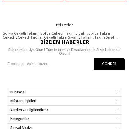
Etiketler
Sofya Ceketli Takım
,
Sofya Ceketli Takım Siyah
,
Sofya Takım
,
Ceketli
,
Ceketli Takım
,
Ceketli Takım Siyah
,
Takım
,
Takım Siyah
,
BIZDEN HABERLER
Bültenimize Üye Olun ! Tüm İndirim ve Fırsatlardan İlk Sizin Haberiniz
Olsun !
GÖNDER
Kurumsal
Müşteri İlişkileri
Yardım ve Bilgilendirme
Kategoriler
Sosyal Medya