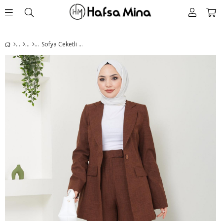
Sofya Ceketli Takım Kahverengi HM2414