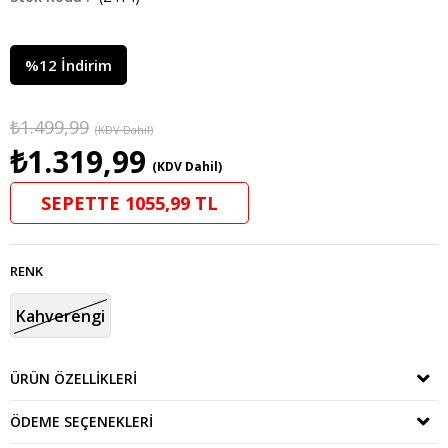
%
12
İndirim
₺1.499,99
(KDV Dahil)
₺1.319,99
(KDV Dahil)
SEPETTE 1055,99 TL
RENK
Kahverengi
ÜRÜN ÖZELLIKLERI
ÖDEME SEÇENEKLERI