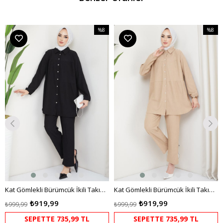
%8
%8
m
İndirim
İndirim
irim
%8İndirim
%8İndir
Kat Gömlekli Bürümcük İkili Takım Siyah
Kat Gömlekli Bürümcük İkili Takım Bej HM2131
₺919,99
₺919,99
₺999,99
₺999,99
SEPETTE 735,99 TL
SEPETTE 735,99 TL