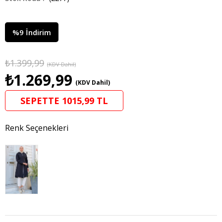
%
9
İndirim
₺1.399,99
(KDV Dahil)
₺1.269,99
(KDV Dahil)
SEPETTE 1015,99 TL
Renk Seçenekleri