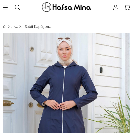
Sabit Kapüşonlu İçi Peluş Mont Lacivert HM2277