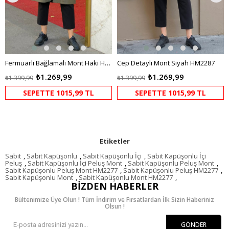
Fermuarlı Bağlamalı Mont Haki HM2284
Cep Detaylı Mont Siyah HM2287
₺1.269,99
₺1.269,99
₺1.399,99
₺1.399,99
SEPETTE 1015,99 TL
SEPETTE 1015,99 TL
Etiketler
Sabit
,
Sabit Kapüşonlu
,
Sabit Kapüşonlu İçi
,
Sabit Kapüşonlu İçi
Peluş
,
Sabit Kapüşonlu İçi Peluş Mont
,
Sabit Kapüşonlu Peluş Mont
,
Sabit Kapüşonlu Peluş Mont HM2277
,
Sabit Kapüşonlu Peluş HM2277
,
Sabit Kapüşonlu Mont
,
Sabit Kapüşonlu Mont HM2277
,
BIZDEN HABERLER
Bültenimize Üye Olun ! Tüm İndirim ve Fırsatlardan İlk Sizin Haberiniz
Olsun !
GÖNDER