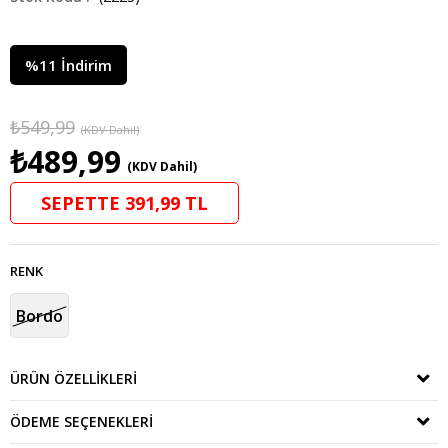
%
11
İndirim
₺549,99
(KDV Dahil)
₺489,99
(KDV Dahil)
SEPETTE 391,99 TL
RENK
Bordo
ÜRÜN ÖZELLIKLERI
ÖDEME SEÇENEKLERI