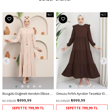
%17
%17
m
İndirim
İndirim
dirim
%17İndirim
%17İndi
Büzgülü Düğmeli Aerobin Elbise Krem
Omuzu Fırfırlı Ayrobin Tesettür Elbise Kahverengi HM2062
₺999,99
₺999,99
₺1.199,99
₺1.199,99
SEPETTE 799,99 TL
SEPETTE 799,99 TL