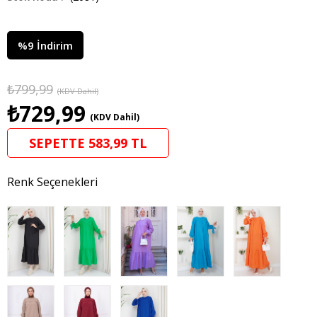
%
9
İndirim
₺799,99
(KDV Dahil)
₺729,99
(KDV Dahil)
SEPETTE 583,99 TL
Renk Seçenekleri