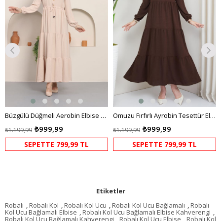
Büzgülü Düğmeli Aerobin Elbise Krem
Omuzu Fırfırlı Ayrobin Tesettür Elbise Kahverengi HM2062
₺999,99
₺999,99
₺1.199,99
₺1.199,99
SEPETTE 799,99 TL
SEPETTE 799,99 TL
Etiketler
Robalı
,
Robalı Kol
,
Robalı Kol Ucu
,
Robalı Kol Ucu Bağlamalı
,
Robalı
Kol Ucu Bağlamalı Elbise
,
Robalı Kol Ucu Bağlamalı Elbise Kahverengi
,
Robalı Kol Ucu Bağlamalı Kahverengi
,
Robalı Kol Ucu Elbise
,
Robalı Kol