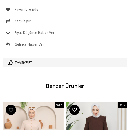
Favorilere Ekle
Karşılaştır
Fiyat Düşünce Haber Ver
Gelince Haber Ver
TAVSIYE ET
Benzer Ürünler
%17
%17
m
İndirim
İndirim
dirim
%17İndirim
%17İndi