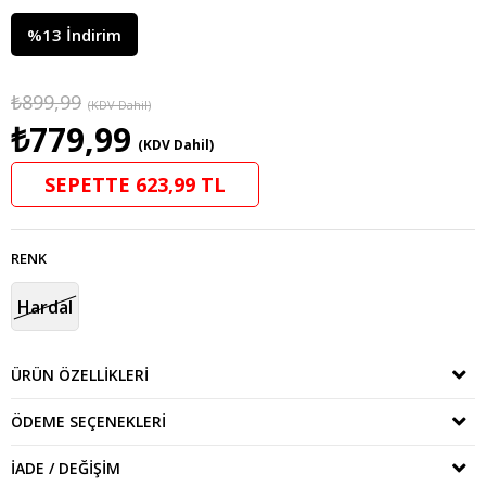
%
13
İndirim
₺899,99
(KDV Dahil)
₺779,99
(KDV Dahil)
SEPETTE 623,99 TL
RENK
Hardal
ÜRÜN ÖZELLIKLERI
ÖDEME SEÇENEKLERI
İADE / DEĞIŞIM