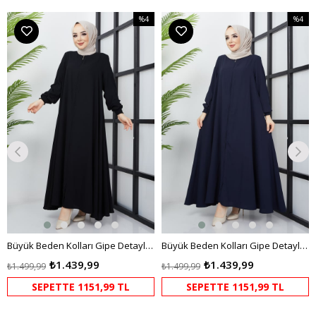
%4
%4
m
İndirim
İndirim
dirim
%4İndirim
%4İndir
Büyük Beden Kolları Gipe Detaylı Siyah Ferace
Büyük Beden Kolları Gipe Detaylı Lacivert Ferace
₺1.439,99
₺1.439,99
₺1.499,99
₺1.499,99
SEPETTE 1151,99 TL
SEPETTE 1151,99 TL