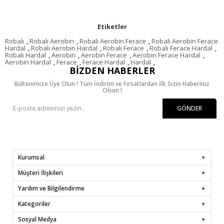
Etiketler
Robalı
,
Robalı Aerobin
,
Robalı Aerobin Ferace
,
Robalı Aerobin Ferace
Hardal
,
Robalı Aerobin Hardal
,
Robalı Ferace
,
Robalı Ferace Hardal
,
Robalı Hardal
,
Aerobin
,
Aerobin Ferace
,
Aerobin Ferace Hardal
,
Aerobin Hardal
,
Ferace
,
Ferace Hardal
,
Hardal
,
BIZDEN HABERLER
Bültenimize Üye Olun ! Tüm İndirim ve Fırsatlardan İlk Sizin Haberiniz
Olsun !
GÖNDER
Kurumsal
Müşteri İlişkileri
Yardım ve Bilgilendirme
Kategoriler
Sosyal Medya