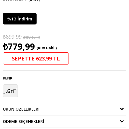
%
13
İndirim
₺899,99
(KDV Dahil)
₺779,99
(KDV Dahil)
SEPETTE 623,99 TL
RENK
Gri
ÜRÜN ÖZELLIKLERI
ÖDEME SEÇENEKLERI