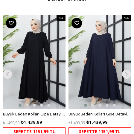
%4
%4
m
İndirim
İndirim
dirim
%4İndirim
%4İndir
Büyük Beden Kolları Gipe Detaylı Siyah Ferace
Büyük Beden Kolları Gipe Detaylı Lacivert Ferace
₺1.439,99
₺1.439,99
₺1.499,99
₺1.499,99
SEPETTE 1151,99 TL
SEPETTE 1151,99 TL