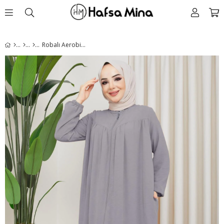
Robalı Aerobin Ferace Gri HM2156