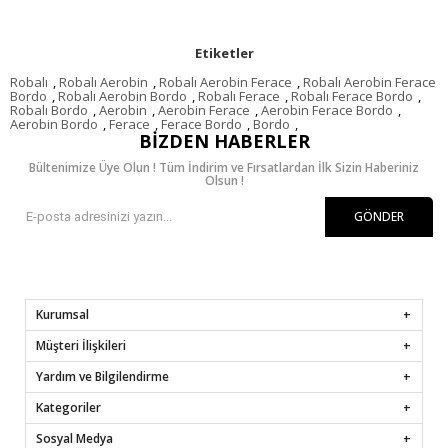
Etiketler
Robalı
,
Robalı Aerobin
,
Robalı Aerobin Ferace
,
Robalı Aerobin Ferace
Bordo
,
Robalı Aerobin Bordo
,
Robalı Ferace
,
Robalı Ferace Bordo
,
Robalı Bordo
,
Aerobin
,
Aerobin Ferace
,
Aerobin Ferace Bordo
,
Aerobin Bordo
,
Ferace
,
Ferace Bordo
,
Bordo
,
BIZDEN HABERLER
Bültenimize Üye Olun ! Tüm İndirim ve Fırsatlardan İlk Sizin Haberiniz
Olsun !
GÖNDER
Kurumsal
Müşteri İlişkileri
Yardım ve Bilgilendirme
Kategoriler
Sosyal Medya