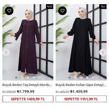
%10
%4
m
İndirim
İndirim
dirim
%10İndirim
%4İndir
Büyük Beden Taş Detaylı Mürdüm Ferace
Büyük Beden Kolları Gipe Detaylı Siyah Ferace
₺1.799,99
₺1.439,99
₺1.999,99
₺1.499,99
SEPETTE 1439,99 TL
SEPETTE 1151,99 TL