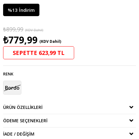
%
13
İndirim
₺899,99
(KDV Dahil)
₺779,99
(KDV Dahil)
SEPETTE 623,99 TL
RENK
Bordo
ÜRÜN ÖZELLIKLERI
ÖDEME SEÇENEKLERI
İADE / DEĞIŞIM