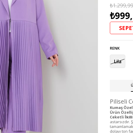
₺1.299,9
₺999
SEPE
RENK
Lila
Ü
Piliseli 
Kumaş Özell
Ürün Özelliğ
Ceketli
İkil
astarsızdır. 
tamamlamak i
dolayı ton fark