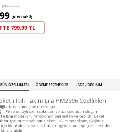
9
(KDV Dahil)
,99
(KDV Dahil)
TTE 799,99 TL
RÜN ÖZELLIKLERI
ÖDEME SEÇENEKLERI
İADE / DEĞIŞIM
Ceketli İkili Takım Lila HM2396 Özellikleri
iği :
Krep kumaştan üretilmiştir.
i :
Pilise detaylı uzun ceketten ve pantolondan oluşan
i Takım
modelidir. Pantolonun beli lastikli ve ceplidir. Ceket
Şık bir görünüme sahiptir. Ceketli Takım modelimiz, şıklığınızı
çin ideal bir seçenektir. Ürün renginde konsept çekimlerinden
lılığı olabilir.