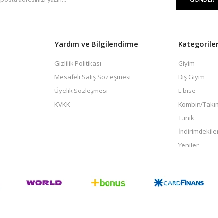
Yardım ve Bilgilendirme
Kategorile
Gizlilik Politikası
Giyim
Mesafeli Satış Sözleşmesi
Dış Giyim
Üyelik Sözleşmesi
Elbise
KVKK
Kombin/Takı
Tunik
İndirimdekile
Yeniler