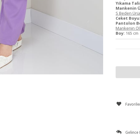
Yıkama Tali
Mankenin Ü
S Beden Ürün
Ceket Boyu
Pantolon B
Mankenin Ölç
Boy:
165 c
Favorile
Gelince