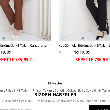
Bürümcük İkili Takım Kahverengi
Kat Gömlekli Bürümcük İkili Takım 
19,99
₺919,99
₺999,99
EPETTE 735,99 TL
SEPETTE 735,99 
Etiketler
kım
,
Piliseli İkili Takım
,
Piliseli Takım
,
Ceketli
,
Ceketli İkili
,
Ceketli İkili Takı
BIZDEN HABERLER
Bültenimize Üye Olun ! Tüm İndirim ve Fırsatlardan İlk Sizin Haberiniz Olsun !
GÖNDER