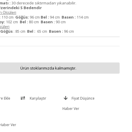
matı :
30 derecede sıktırmadan yıkanabilir.
zerindeki S Bedendir
 Ölçüleri
:
110 cm
Göğüs:
96 cm
Bel :
94 cm
Basen :
114 cm
oy:
102 cm
Bel :
80 cm
Basen :
90 cm
üleri
m
Göğüs
: 85 cm
Bel :
65 cm
Basen :
96 cm
Ürün stoklarımızda kalmamıştır.
re Ekle
Karşılaştır
Fiyat Düşünce
Haber Ver
 Haber Ver