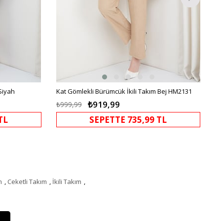
Siyah
Kat Gömlekli Bürümcük İkili Takım Bej HM2131
₺919,99
₺999,99
TL
SEPETTE 735,99 TL
m
,
Ceketli Takım
,
İkili Takım
,