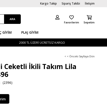
Kargo Takip
Sipariş Takibi
İletişim
Favorilerim
Sepetim
Ç GİYIM
PLAJ GIYIM
2000 TL ÜZERİ ÜCRETSİZ KARGO
< < Önceki Sayfaya Dön
li Ceketli İkili Takım Lila
96
(2396)
irim