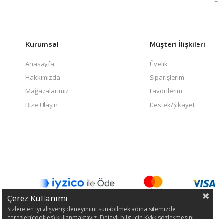
Kurumsal
Müşteri İlişkileri
Anasayfa
Üyelik
Hakkımızda
Siparişlerim
Mağazalarımız
Favorilerim
Bize Ulaşın
Destek/Şikayet
Çerez Kullanımı
Sizlere en iyi alışveriş deneyimini sunabilmek adına sitemizde
çerezler(cookies) kullanmaktayız. Detaylı bilgi için Kvkk sözleşmesini