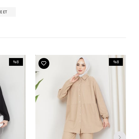
E ET
%8
%8
İndirim
İndirim
%8İndirim
%8İndirim