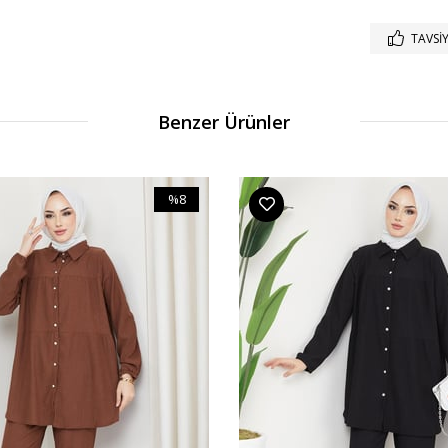
TAVSIY
Benzer Ürünler
%8
İndirim
%8İndirim