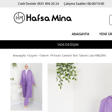
Canlı Destek: 0531 894 20 24
Çalışma Saatleri 08.00/19.00
ANASAYFA
YENI Ü
İADE/DEĞİŞİM
Anasayfa
>
Giyim
>
Takım
>
Piliseli Ceketli İkili Takım Lila HM2396