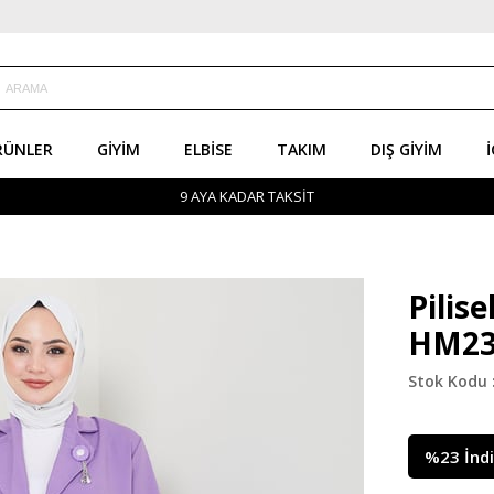
RÜNLER
GIYIM
ELBISE
TAKIM
DIŞ GIYIM
İ
9 AYA KADAR TAKSİT
Pilise
HM23
%
23
İnd