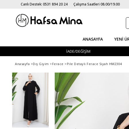
Canlı Destek: 0531 894 20 24
Çalışma Saatleri 08.00/19.00
ANASAYFA
YENI Ü
İADE/DEĞİŞİM
Anasayfa
>
Dış Giyim
>
Ferace
>
Pile Detaylı Ferace Siyah HM2304