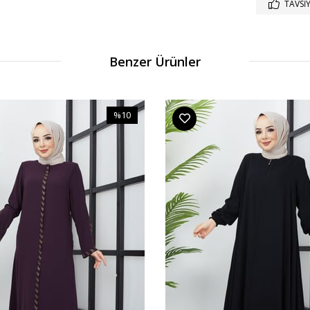
TAVSIY
Benzer Ürünler
%10
İndirim
%10İndirim