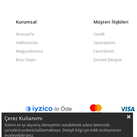
Kurumsal
Müşteri İlişkileri
Anasayfa
Üyelik
Hakkımızda
Siparişlerim
Mağazalarımız
Favorilerim
Bize Ulaşın
Destek/Şikayet
Çerez Kullanımı
Sizlere en iyi alışveriş deneyimini sunabilmek adına sitemizde
çerezler(cookies) kullanmaktayız. Detaylı bilgi için Kvkk sözleşmesini
inceleyebilirsiniz.