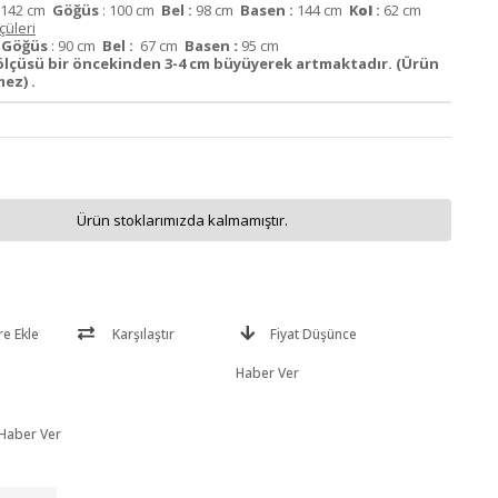
142 cm
Göğüs
: 100 cm
Bel :
98 cm
Basen :
144 cm
K
ol
:
62 cm
üleri
m
Göğüs
: 90 cm
Bel :
67 cm
Basen
:
95 cm
lçüsü bir öncekinden 3-4 cm büyüyerek artmaktadır. (Ürün
ez) .
Ürün stoklarımızda kalmamıştır.
re Ekle
Karşılaştır
Fiyat Düşünce
Haber Ver
 Haber Ver