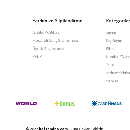
Yardım ve Bilgilendirme
Kategorile
Gizlilik Politikası
Giyim
Mesafeli Satış Sözleşmesi
Dış Giyim
Üyelik Sözleşmesi
Elbise
KVKK
Kombin/Takı
Tunik
İndirimdekile
Yeniler
© 2022
hafsamina.com
- Tüm Hakları Saklıdır.