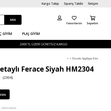
Kargo Takip
Sipariş Takibi
İletişim
Favorilerim
Sepetim
Ç GİYIM
PLAJ GIYIM
2000 TL ÜZERİ ÜCRETSİZ KARGO
< < Önceki Sayfaya Dön
Detaylı Ferace Siyah HM2304
(2304)
irim
9
(KDV Dahil)