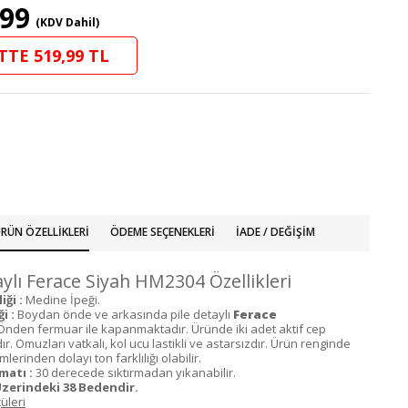
,99
(KDV Dahil)
TTE 519,99 TL
RÜN ÖZELLIKLERI
ÖDEME SEÇENEKLERI
İADE / DEĞIŞIM
aylı Ferace Siyah HM2304 Özellikleri
ği :
Medine İpeği.
i :
Boydan önde ve arkasında pile detaylı
Ferace
nden fermuar ile kapanmaktadır. Üründe iki adet aktif cep
. Omuzları vatkalı, kol ucu lastikli ve astarsızdır. Ürün renginde
lerinden dolayı ton farklılığı olabilir.
matı :
30 derecede sıktırmadan yıkanabilir.
zerindeki 38 Bedendir.
üleri