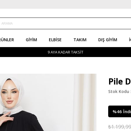
RÜNLER
GIYIM
ELBISE
TAKIM
DIŞ GIYIM
İ
9 AYA KADAR TAKSİT
Pile 
%
46
İnd
₺1.199,9