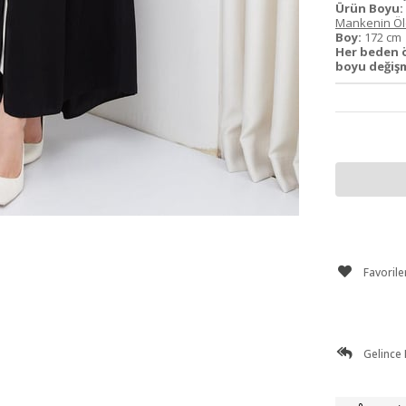
Ürün Boyu:
Mankenin Ölç
Boy:
172 c
Her beden ö
boyu değişm
Favorile
Gelince