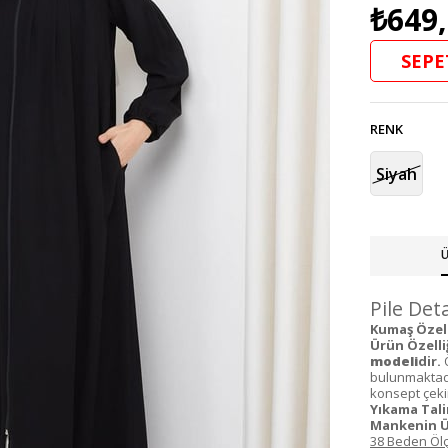
₺649
SEPE
RENK
Siyah
Ü
Pile Det
Kumaş Özelli
Ürün Özelliğ
modeli
dir.
Ö
bulunmaktadır
konsept çekim
Yıkama Tali
Mankenin Ü
38 Beden Ölç