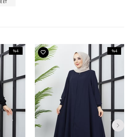
E ET
%4
%4
İndirim
İndirim
%4İndirim
%4İndirim