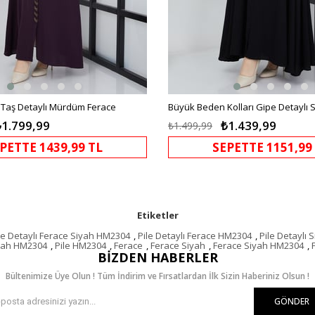
Taş Detaylı Mürdüm Ferace
Büyük Beden Kolları Gipe Detaylı 
₺1.799,99
₺1.439,99
₺1.499,99
PETTE 1439,99 TL
SEPETTE 1151,99
Etiketler
le Detaylı Ferace Siyah HM2304
,
Pile Detaylı Ferace HM2304
,
Pile Detaylı
iyah HM2304
,
Pile HM2304
,
Ferace
,
Ferace Siyah
,
Ferace Siyah HM2304
,
BIZDEN HABERLER
Bültenimize Üye Olun ! Tüm İndirim ve Fırsatlardan İlk Sizin Haberiniz Olsun !
GÖNDER