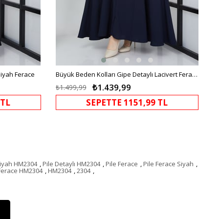
Siyah Ferace
Büyük Beden Kolları Gipe Detaylı Lacivert Ferace
₺1.439,99
₺1.499,99
 TL
SEPETTE 1151,99 TL
 Siyah HM2304
,
Pile Detaylı HM2304
,
Pile Ferace
,
Pile Ferace Siyah
,
Ferace HM2304
,
HM2304
,
2304
,