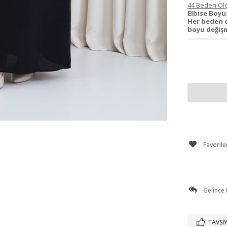
44 Beden Ölç
Elbise Boyu
Her beden 
boyu değiş
Favorile
Gelince
TAVSIY