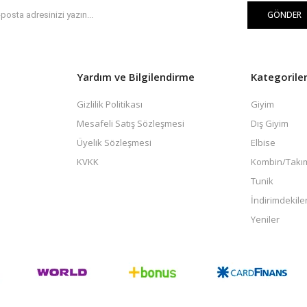
GÖNDER
Yardım ve Bilgilendirme
Kategorile
Gizlilik Politikası
Giyim
Mesafeli Satış Sözleşmesi
Dış Giyim
Üyelik Sözleşmesi
Elbise
KVKK
Kombin/Takı
Tunik
İndirimdekile
Yeniler