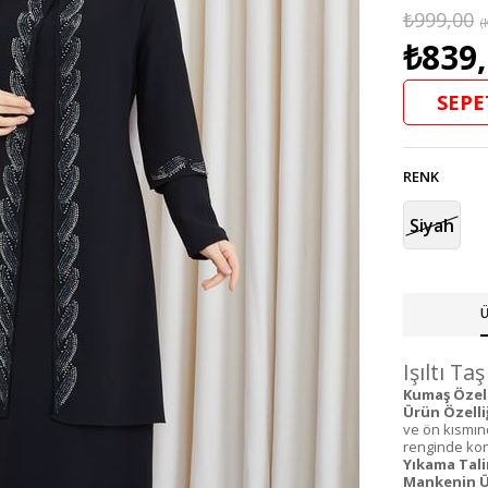
₺999,00
(
₺839
SEPE
RENK
Siyah
Ü
Işıltı Ta
Kumaş Özell
Ürün Özelliğ
ve ön kısmınd
renginde kons
Yıkama Tali
Mankenin Ü