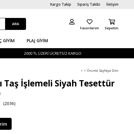
Kargo Takip
Sipariş Takibi
İletişim
Favorilerim
Sepetim
Ç GİYIM
PLAJ GIYIM
2000 TL ÜZERİ ÜCRETSİZ KARGO
< < Önceki Sayfaya Dön
tı Taş İşlemeli Siyah Tesettür
e
(2036)
irim