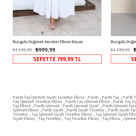
Büzgülü Düğmeli Aerobin Elbise Beyaz
Büzgülü Düğme
₺999,99
₺1.199,99
₺1.199,99
SEPETTE 799,99 TL
S
Parıltı Taş İşlemeli Siyah Tesettür Elbise
,
Parıltı
,
Parıltı Taş
,
Parıltı 
Taş İşlemeli Tesettür Elbise
,
Parıltı Taş İşlemeli Elbise
,
Parıltı Taş S
Taş Elbise
,
Parıltı İşlemeli
,
Parıltı İşlemeli Siyah
,
Parıltı İşlemeli Si
İşlemeli Elbise
,
Parıltı Siyah
,
Parıltı Siyah Tesettür
,
Parıltı Siyah Te
Tesettür
,
Taş İşlemeli Siyah Tesettür Elbise
,
Taş İşlemeli Siyah Elb
Siyah Elbise
,
Taş Tesettür
,
Taş Tesettür Elbise
,
Taş Elbise
,
İşleme