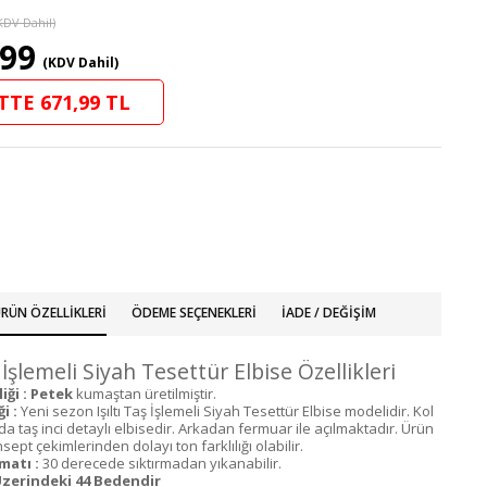
KDV Dahil)
,99
(KDV Dahil)
TTE 671,99 TL
RÜN ÖZELLIKLERI
ÖDEME SEÇENEKLERI
İADE / DEĞIŞIM
ş İşlemeli Siyah Tesettür Elbise Özellikleri
iği : Petek
kumaştan üretilmiştir.
i :
Yeni sezon Işıltı Taş İşlemeli Siyah Tesettür Elbise modelidir. Kol
a taş inci detaylı elbisedir. Arkadan fermuar ile açılmaktadır. Ürün
ept çekimlerinden dolayı ton farklılığı olabilir.
matı :
30 derecede sıktırmadan yıkanabilir.
zerindeki 44 Bedendir