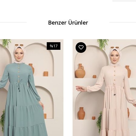
Benzer Ürünler
%17
İndirim
%17İndirim