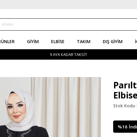
RÜNLER
GIYIM
ELBISE
TAKIM
DIŞ GIYIM
İ
9 AYA KADAR TAKSİT
Parıl
Elbis
%
16
İnd