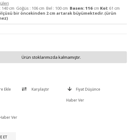
üleri
:
140 cm Göğüs : 106 cm Bel : 100 cm
Basen: 116
cm
Kol:
61 cm
ölçüsü bir öncekinden 2 cm artarak büyümektedir.(ürün
mez)
Ürün stoklarımızda kalmamıştır.
re Ekle
Karşılaştır
Fiyat Düşünce
Haber Ver
 Haber Ver
E ET