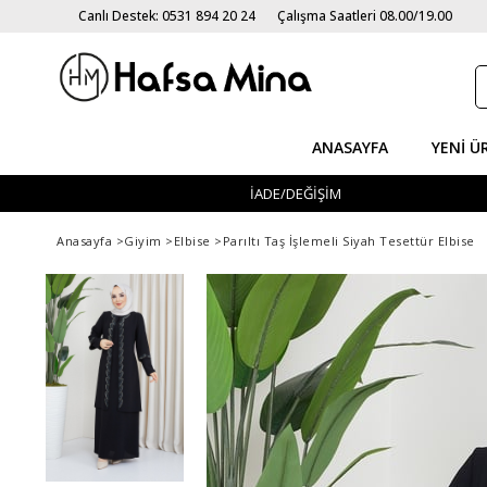
Canlı Destek: 0531 894 20 24
Çalışma Saatleri 08.00/19.00
ANASAYFA
YENI Ü
İADE/DEĞİŞİM
Anasayfa
>
Giyim
>
Elbise
>
Parıltı Taş İşlemeli Siyah Tesettür Elbise