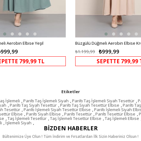
li Aerobin Elbise Yeşil
Büzgülü Düğmeli Aerobin Elbise K
₺999,99
₺999,99
₺1.199,99
EPETTE 799,99 TL
SEPETTE 799,99 
Etiketler
Taş İşlemeli
,
Parıltı Taş İşlemeli Siyah
,
Parıltı Taş İşlemeli Siyah Tesettür
,
P
iyah
,
Parıltı Taş Siyah Tesettür
,
Parıltı Taş Siyah Tesettür Elbise
,
Parıltı Ta
yah Tesettür
,
Parıltı İşlemeli Siyah Tesettür Elbise
,
Parıltı İşlemeli Siyah Elbi
settür Elbise
,
Parıltı Siyah Elbise
,
Parıltı Tesettür
,
Parıltı Tesettür Elbise
,
P
ise
,
Taş İşlemeli Tesettür
,
Taş İşlemeli Tesettür Elbise
,
Taş İşlemeli Elbise
li
,
İşlemeli Siyah
,
BIZDEN HABERLER
Bültenimize Üye Olun ! Tüm İndirim ve Fırsatlardan İlk Sizin Haberiniz Olsun !