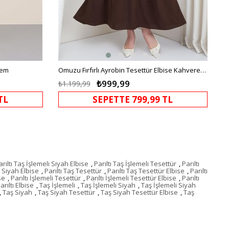
rem
Omuzu Fırfırlı Ayrobin Tesettür Elbise Kahverengi HM2062
₺999,99
₺1.199,99
TL
SEPETTE 799,99 TL
arıltı Taş İşlemeli Siyah Elbise
,
Parıltı Taş İşlemeli Tesettür
,
Parıltı
ş Siyah Elbise
,
Parıltı Taş Tesettür
,
Parıltı Taş Tesettür Elbise
,
Parıltı
se
,
Parıltı İşlemeli Tesettür
,
Parıltı İşlemeli Tesettür Elbise
,
Parıltı
arıltı Elbise
,
Taş İşlemeli
,
Taş İşlemeli Siyah
,
Taş İşlemeli Siyah
,
Taş Siyah
,
Taş Siyah Tesettür
,
Taş Siyah Tesettür Elbise
,
Taş