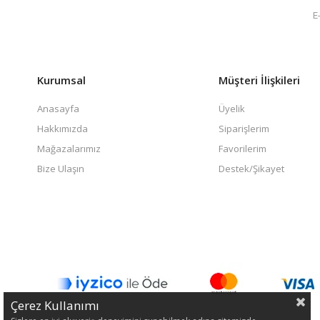
Kurumsal
Müşteri İlişkileri
Anasayfa
Üyelik
Hakkımızda
Siparişlerim
Mağazalarımız
Favorilerim
Bize Ulaşın
Destek/Şikayet
Çerez Kullanımı