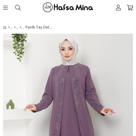
Parıltı Taş Detaylı Büyük Beden Anne Elbisesi Gül Kurusu HM2426