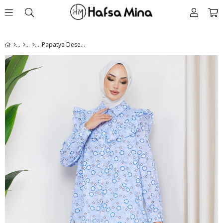
Papatya Desenli Fırfırlı Tunik Mavi