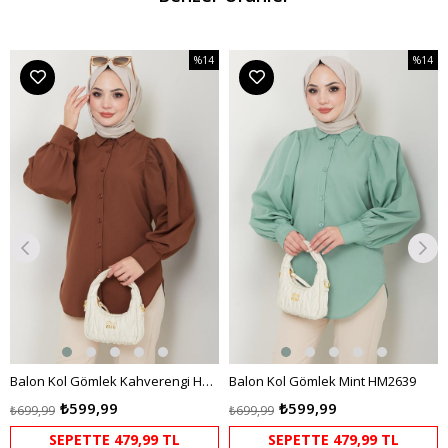
%14
%14
m
İndirim
İndirim
dirim
%14İndirim
%14İndi
Balon Kol Gömlek Kahverengi HM2639
Balon Kol Gömlek Mint HM2639
₺599,99
₺599,99
₺699,99
₺699,99
SEPETTE 479,99 TL
SEPETTE 479,99 TL