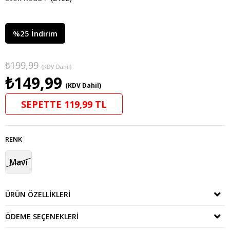
%
25
İndirim
₺199,99
(KDV Dahil)
₺149,99
(KDV Dahil)
SEPETTE 119,99 TL
RENK
Mavi
ÜRÜN ÖZELLIKLERI
ÖDEME SEÇENEKLERI