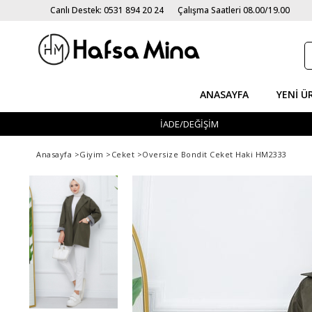
Canlı Destek: 0531 894 20 24
Çalışma Saatleri 08.00/19.00
ANASAYFA
YENI Ü
İADE/DEĞİŞİM
Anasayfa
>
Giyim
>
Ceket
>
Oversize Bondit Ceket Haki HM2333