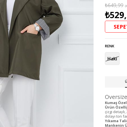
₺649,99
(
₺529
SEPE
RENK
Haki
Ü
Oversize
Kumaş Özelli
Ürün Özelliğ
çizgi detaylı
dolayı ton fark
Yıkama Tali
Mankenin Ü