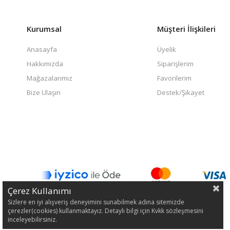
Kurumsal
Müşteri İlişkileri
Anasayfa
Üyelik
Hakkımızda
Siparişlerim
Mağazalarımız
Favorilerim
Bize Ulaşın
Destek/Şikayet
Çerez Kullanımı
Sizlere en iyi alışveriş deneyimini sunabilmek adına sitemizde
çerezler(cookies) kullanmaktayız. Detaylı bilgi için Kvkk sözleşmesini
inceleyebilirsiniz.