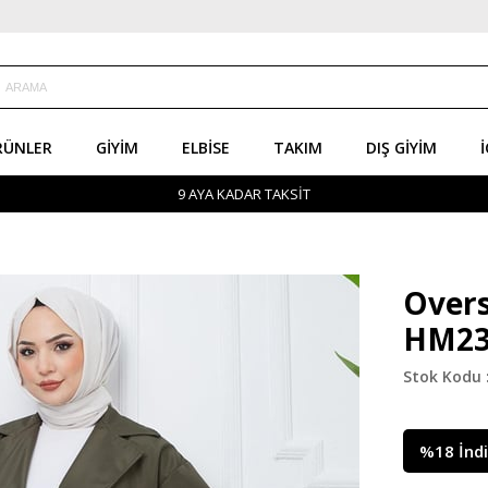
RÜNLER
GIYIM
ELBISE
TAKIM
DIŞ GIYIM
İ
9 AYA KADAR TAKSİT
Overs
HM23
%
18
İnd