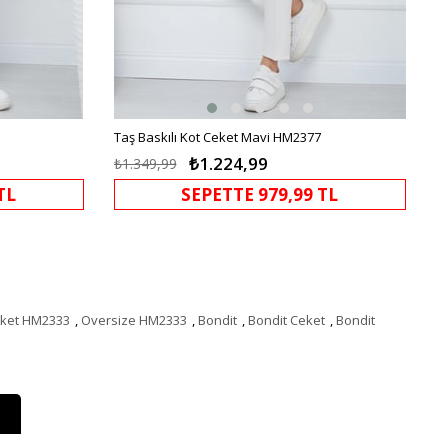
Taş Baskılı Kot Ceket Mavi HM2377
₺1.224,99
₺1.349,99
TL
SEPETTE 979,99 TL
eket HM2333
,
Oversize HM2333
,
Bondit
,
Bondit Ceket
,
Bondit