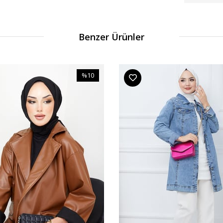
Benzer Ürünler
%10
İndirim
%10İndirim