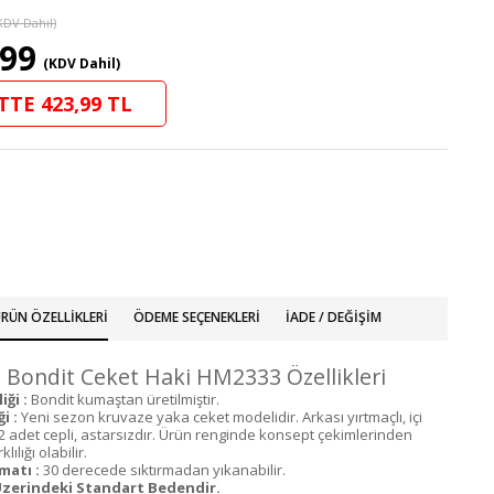
KDV Dahil)
,99
(KDV Dahil)
TTE 423,99 TL
RÜN ÖZELLIKLERI
ÖDEME SEÇENEKLERI
İADE / DEĞIŞIM
 Bondit Ceket Haki HM2333 Özellikleri
ği :
Bondit kumaştan üretilmiştir.
i :
Yeni sezon kruvaze yaka ceket modelidir. Arkası yırtmaçlı, içi
, 2 adet cepli, astarsızdır. Ürün renginde konsept çekimlerinden
lılığı olabilir.
matı :
30 derecede sıktırmadan yıkanabilir.
zerindeki Standart Bedendir.