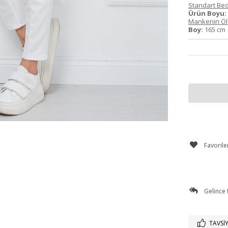
Standart Bed
Ürün Boyu:
Mankenin Ölç
Boy:
165 c
Favorile
Gelince
TAVSIY