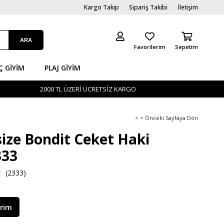
Kargo Takip
Sipariş Takibi
İletişim
Favorilerim
Sepetim
Ç GİYIM
PLAJ GIYIM
2000 TL ÜZERİ ÜCRETSİZ KARGO
< < Önceki Sayfaya Dön
ize Bondit Ceket Haki
33
(2333)
irim