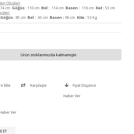
en Ölçüleri
74 cm
Göğüs
: 110 cm
Bel :
114 cm
Basen :
116 cm
K
ol
:
53 cm
üleri
m
Göğüs
: 85 cm
Bel :
65 cm
Basen
:
96 cm
Ki
lo
:
53 Kg
Ürün stoklarımızda kalmamıştır.
re Ekle
Karşılaştır
Fiyat Düşünce
Haber Ver
 Haber Ver
E ET