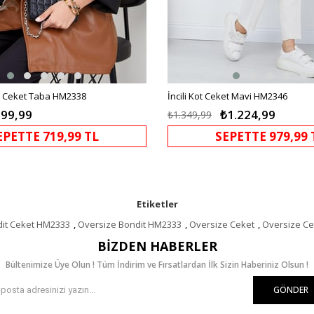
i Ceket Taba HM2338
İncili Kot Ceket Mavi HM2346
99,99
₺1.224,99
₺1.349,99
EPETTE 719,99 TL
SEPETTE 979,99 
Etiketler
dit Ceket HM2333
,
Oversize Bondit HM2333
,
Oversize Ceket
,
Oversize C
BIZDEN HABERLER
Bültenimize Üye Olun ! Tüm İndirim ve Fırsatlardan İlk Sizin Haberiniz Olsun !
GÖNDER