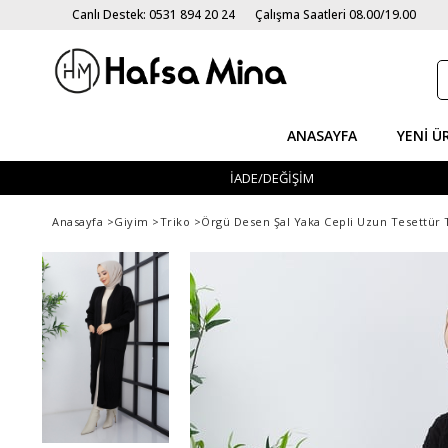
Canlı Destek: 0531 894 20 24
Çalışma Saatleri 08.00/19.00
ANASAYFA
YENI Ü
İADE/DEĞİŞİM
Anasayfa
>
Giyim
>
Triko
>
Örgü Desen Şal Yaka Cepli Uzun Tesettür T