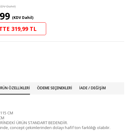
KDV Dahil)
,99
(KDV Dahil)
TTE 319,99 TL
RÜN ÖZELLIKLERI
ÖDEME SEÇENEKLERI
İADE / DEĞIŞIM
 115 CM
CM
RİNDEKİ ÜRÜN STANDART BEDENDİR.
nde, concept çekimlerinden dolayı hafif ton farklılığı olabilir.