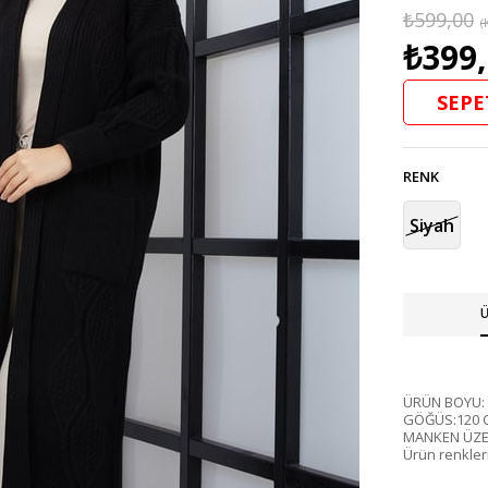
₺599,00
(
₺399
SEPE
RENK
Siyah
Ü
ÜRÜN BOYU:
GÖĞÜS:120 
MANKEN ÜZE
Ürün renkleri