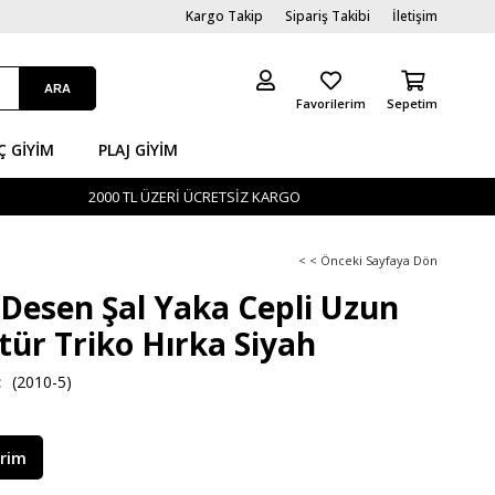
Kargo Takip
Sipariş Takibi
İletişim
Favorilerim
Sepetim
Ç GİYIM
PLAJ GIYIM
2000 TL ÜZERİ ÜCRETSİZ KARGO
< < Önceki Sayfaya Dön
Desen Şal Yaka Cepli Uzun
tür Triko Hırka Siyah
(2010-5)
irim