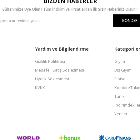
BIZDEN HABERLER
Bültenimize Üye Olun ! Tüm İndirim ve Fırsatlardan İlk Sizin Haberiniz Olsun !
GÖNDER
Yardım ve Bilgilendirme
Kategorile
Gizlilik Politikası
Giyim
Mesafeli Satış Sözleşmesi
Dış Giyim
Üyelik Sözleşmesi
Elbise
KVKK
Kombin/Takı
Tunik
İndirimdekile
Yeniler