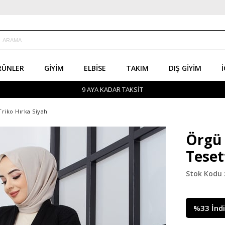
RÜNLER
GIYIM
ELBISE
TAKIM
DIŞ GIYIM
İ
9 AYA KADAR TAKSİT
riko Hırka Siyah
Örgü 
Teset
%
33
İnd