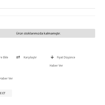
Ürün stoklarımızda kalmamıştır.
re Ekle
Karşılaştır
Fiyat Düşünce
Haber Ver
 Haber Ver
E ET