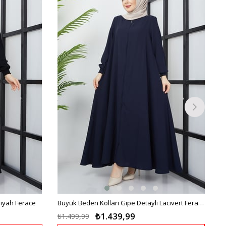
%4İndirim
%4İndirim
Siyah Ferace
Büyük Beden Kolları Gipe Detaylı Lacivert Ferace
₺1.439,99
₺1.499,99