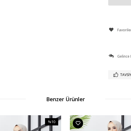
Favorile
Gelince
TAVSIY
Benzer Ürünler
%10
İndirim