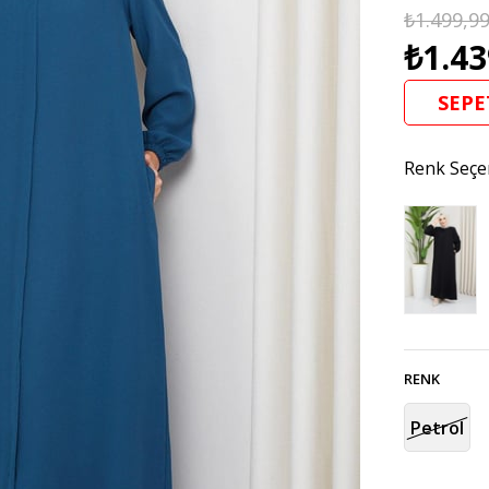
₺1.499,9
₺1.43
SEPE
Renk Seçe
RENK
Petrol