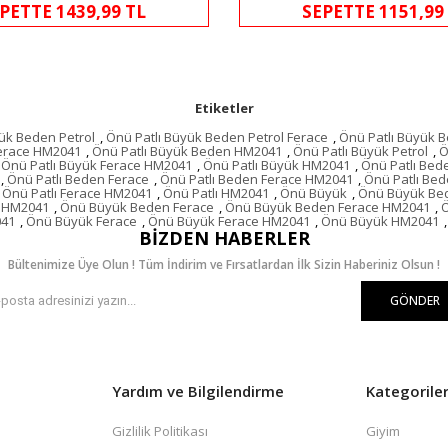
PETTE 1439,99 TL
SEPETTE 1151,99
Etiketler
ük Beden Petrol
,
Önü Patlı Büyük Beden Petrol Ferace
,
Önü Patlı Büyük 
Ferace HM2041
,
Önü Patlı Büyük Beden HM2041
,
Önü Patlı Büyük Petrol
,
Ö
Önü Patlı Büyük Ferace HM2041
,
Önü Patlı Büyük HM2041
,
Önü Patlı Bed
,
Önü Patlı Beden Ferace
,
Önü Patlı Beden Ferace HM2041
,
Önü Patlı Be
Önü Patlı Ferace HM2041
,
Önü Patlı HM2041
,
Önü Büyük
,
Önü Büyük Be
l HM2041
,
Önü Büyük Beden Ferace
,
Önü Büyük Beden Ferace HM2041
,
041
,
Önü Büyük Ferace
,
Önü Büyük Ferace HM2041
,
Önü Büyük HM2041
,
BIZDEN HABERLER
Bültenimize Üye Olun ! Tüm İndirim ve Fırsatlardan İlk Sizin Haberiniz Olsun !
GÖNDER
Yardım ve Bilgilendirme
Kategorile
Gizlilik Politikası
Giyim