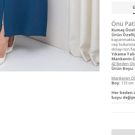
Ü
Önü Patl
Kumaş Özelli
Ürün Özelliğ
kapanmaktadır
cep bulunmak
dolayı ton fark
Yıkama Tali
Mankenin Ü
42 Beden Ölç
Ürün Boyu:
Mankenin Ölç
Boy:
172 c
Her beden ö
boyu değişm