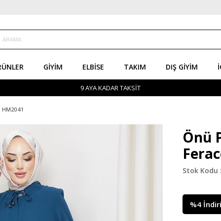
RÜNLER
GIYIM
ELBISE
TAKIM
DIŞ GIYIM
İ
9 AYA KADAR TAKSİT
e HM2041
Önü P
Fera
%
4
İndir