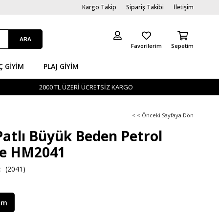
Kargo Takip
Sipariş Takibi
İletişim
Favorilerim
Sepetim
Ç GİYIM
PLAJ GIYIM
2000 TL ÜZERİ ÜCRETSİZ KARGO
< < Önceki Sayfaya Dön
atlı Büyük Beden Petrol
ce HM2041
(2041)
im