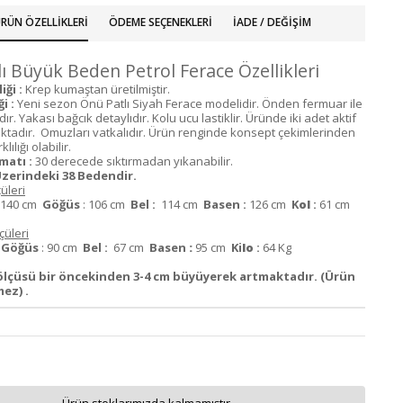
RÜN ÖZELLIKLERI
ÖDEME SEÇENEKLERI
İADE / DEĞIŞIM
ı Büyük Beden Petrol Ferace Özellikleri
ği :
Krep kumaştan üretilmiştir.
i :
Yeni sezon Önü Patlı Siyah Ferace modelidir. Önden fermuar ile
. Yakası bağcık detaylıdır. Kolu ucu lastiklir. Üründe iki adet aktif
tadır. Omuzları vatkalıdır. Ürün renginde konsept çekimlerinden
lılığı olabilir.
matı :
30 derecede sıktırmadan yıkanabilir.
zerindeki 38 Bedendir.
üleri
140 cm
Göğüs
: 106 cm
Bel :
114 cm
Basen :
126 cm
K
ol
:
61 cm
üleri
m
Göğüs
: 90 cm
Bel :
67 cm
Basen
:
95 cm
Ki
lo
:
64 Kg
lçüsü bir öncekinden 3-4 cm büyüyerek artmaktadır. (Ürün
ez) .