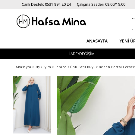
Canlı Destek: 0531 894 20 24
Çalışma Saatleri 08.00/19.00
ANASAYFA
YENI Ü
İADE/DEĞİŞİM
Anasayfa
>
Dış Giyim
>
Ferace
>
Önü Patlı Büyük Beden Petrol Ferac