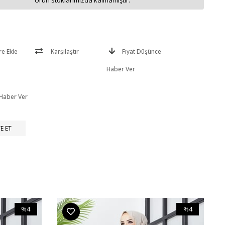
Ürün stoklarımızda kalmamıştır.
re Ekle
Karşılaştır
Fiyat Düşünce
Haber Ver
 Haber Ver
E ET
%4
%4
İndirim
İndirim