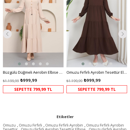
Büzgülü Düğmeli Aerobin Elbise Krem
Omuzu Fırfırlı Ayrobin Tesettür Elbise Kahverengi HM2062
₺999,99
₺999,99
₺1.199,99
₺1.199,99
SEPETTE 799,99 TL
SEPETTE 799,99 TL
Etiketler
Omuzu
,
Omuzu Fırfırlı
,
Omuzu Fırfırlı Ayrobin
,
Omuzu Fırfırlı Ayrobin
Tesettür
,
Omuzu Fırfırlı Ayrobin Tesettür Elbise
,
Omuzu Fırfırlı Ayrobin