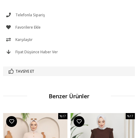
Telefonla Sipariş
Favorilere Ekle
Karşılaştır
Fiyat Düşünce Haber Ver
TAVSIYE ET
Benzer Ürünler
%17
%17
m
İndirim
İndirim
dirim
%17İndirim
%17İndi