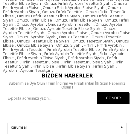
Tesettür Elbise Siyah
,
Omuzu Fırfırlı Ayrobin Tesettür Siyah
,
Omuzu
Fırfırlı Ayrobin Elbise
,
Omuzu Fırfırlı Ayrobin Elbise Siyah
,
Omuzu
Fırfırlı Ayrobin Siyah
,
Omuzu Fırfırlı Tesettür
,
Omuzu Fırfırlı Tesettür
Elbise
,
Omuzu Fırfırlı Tesettür Elbise Siyah
,
Omuzu Fırfırlı Tesettür
Siyah
,
Omuzu Fırfırlı Elbise
,
Omuzu Fırfırlı Elbise Siyah
,
Omuzu Fırfırlı
Siyah
,
Omuzu Ayrobin
,
Omuzu Ayrobin Tesettür
,
Omuzu Ayrobin
Tesettür Elbise
,
Omuzu Ayrobin Tesettür Elbise Siyah
,
Omuzu
Ayrobin Tesettür Siyah
,
Omuzu Ayrobin Elbise
,
Omuzu Ayrobin Elbise
Siyah
,
Omuzu Ayrobin Siyah
,
Omuzu Tesettür
,
Omuzu Tesettür
Elbise
,
Omuzu Tesettür Elbise Siyah
,
Omuzu Tesettür Siyah
,
Omuzu
Elbise
,
Omuzu Elbise Siyah
,
Omuzu Siyah
,
Fırfırlı
,
Fırfırlı Ayrobin
,
Fırfırlı Ayrobin Tesettür
,
Fırfırlı Ayrobin Tesettür Elbise
,
Fırfırlı Ayrobin
Tesettür Elbise Siyah
,
Fırfırlı Ayrobin Tesettür Siyah
,
Fırfırlı Ayrobin
Elbise
,
Fırfırlı Ayrobin Elbise Siyah
,
Fırfırlı Ayrobin Siyah
,
Fırfırlı
Tesettür
,
Fırfırlı Tesettür Elbise
,
Fırfırlı Tesettür Elbise Siyah
,
Fırfırlı
Tesettür Siyah
,
Fırfırlı Elbise
,
Fırfırlı Elbise Siyah
,
Fırfırlı Siyah
,
Ayrobin
,
Ayrobin Tesettür
,
BIZDEN HABERLER
Bültenimize Üye Olun ! Tüm İndirim ve Fırsatlardan İlk Sizin Haberiniz
Olsun !
GÖNDER
Kurumsal