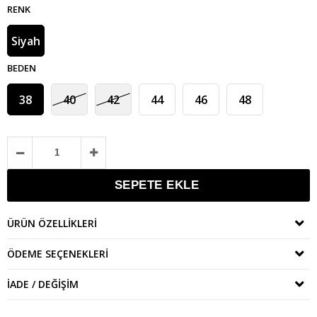
RENK
Siyah
BEDEN
38
40
42
44
46
48
ÜRÜN ÖZELLIKLERI
ÖDEME SEÇENEKLERI
İADE / DEĞIŞIM