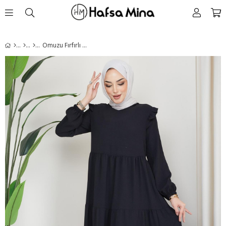
Omuzu Fırfırlı Ayrobin Tesettür Elbise Siyah HM2062