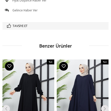
Fiyat Düşünce Haber Ver
Gelince Haber Ver
TAVSIYE ET
Benzer Ürünler
%4
%4
m
İndirim
İndirim
dirim
%4İndirim
%4İndir