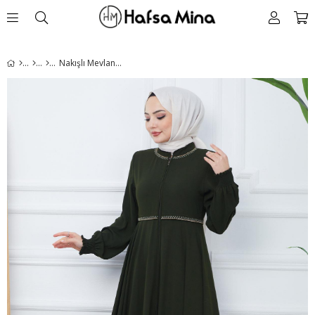
Nakışlı Mevlana Ferace Haki HM2359