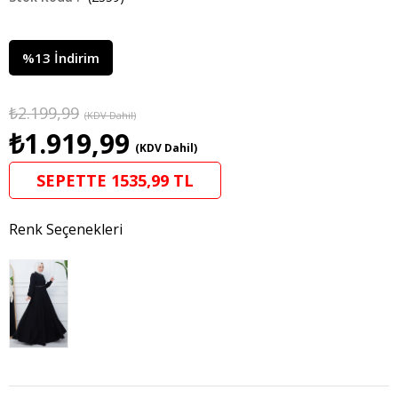
%
13
İndirim
₺2.199,99
(KDV Dahil)
₺1.919,99
(KDV Dahil)
SEPETTE 1535,99 TL
Renk Seçenekleri