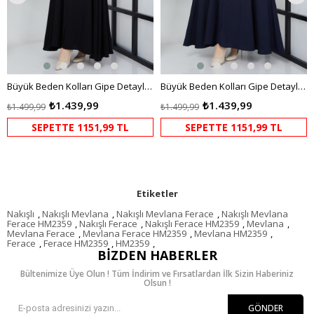
Büyük Beden Kolları Gipe Detaylı Siyah Ferace
Büyük Beden Kolları Gipe Detaylı Lacivert Ferace
₺1.439,99
₺1.439,99
₺1.499,99
₺1.499,99
SEPETTE 1151,99 TL
SEPETTE 1151,99 TL
Etiketler
Nakışlı
,
Nakışlı Mevlana
,
Nakışlı Mevlana Ferace
,
Nakışlı Mevlana
Ferace HM2359
,
Nakışlı Ferace
,
Nakışlı Ferace HM2359
,
Mevlana
,
Mevlana Ferace
,
Mevlana Ferace HM2359
,
Mevlana HM2359
,
Ferace
,
Ferace HM2359
,
HM2359
,
BIZDEN HABERLER
Bültenimize Üye Olun ! Tüm İndirim ve Fırsatlardan İlk Sizin Haberiniz
Olsun !
GÖNDER