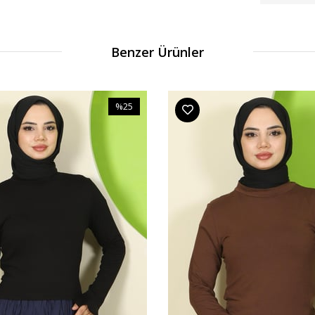
Benzer Ürünler
%25
İndirim
%25İndirim