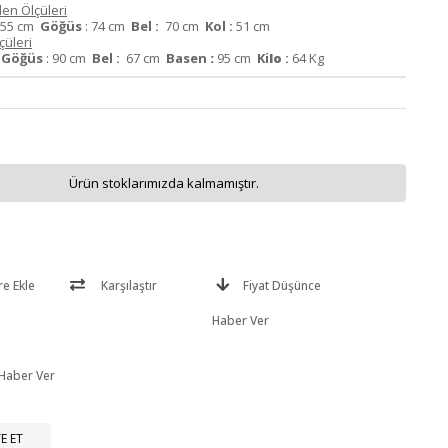
en Ölçüleri
55 cm
Göğüs
: 74 cm
Bel :
70 cm
Kol :
51 cm
üleri
m
Göğüs
: 90 cm
Bel :
67 cm
Basen
:
95 cm
Ki
lo
:
64 Kg
Ürün stoklarımızda kalmamıştır.
re Ekle
Karşılaştır
Fiyat Düşünce
Haber Ver
 Haber Ver
E ET