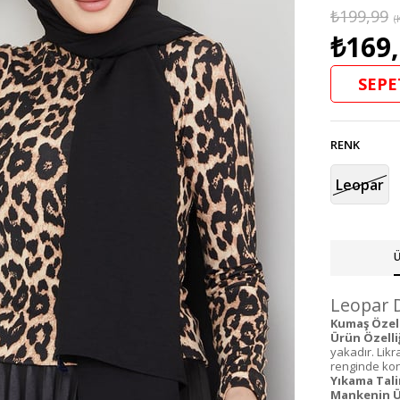
₺199,99
(
₺169
SEPE
RENK
Leopar
Ü
Leopar D
Kumaş Özelli
Ürün Özelliğ
yakadır. Lik
renginde kons
Yıkama Tali
Mankenin Ü