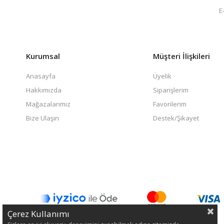
Kurumsal
Müşteri İlişkileri
Anasayfa
Üyelik
Hakkımızda
Siparişlerim
Mağazalarımız
Favorilerim
Bize Ulaşın
Destek/Şikayet
Çerez Kullanımı