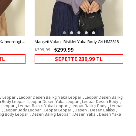
Manşeti Volanlı Bisiklet Yaka Body Kahverengi HM2818
Manşeti Volanlı Bisiklet Yaka Body Gri HM2818
₺299,99
₺399,99
TL
SEPETTE 239,99 TL
y Leopar
,
Leopar Desen Balıkçı Yaka Leopar
,
Leopar Desen Balıkçı
a Body Leopar
,
Leopar Desen Yaka Leopar
,
Leopar Desen Body
,
y Leopar
,
Leopar Balıkçı Yaka Leopar
,
Leopar Balıkçı Body
,
Leopar
y
,
Leopar Body Leopar
,
Leopar Leopar
,
Desen
,
Desen Balıkçı
,
kçı Body Leopar
,
Desen Balıkçı Leopar
,
Desen Yaka
,
Desen Yaka