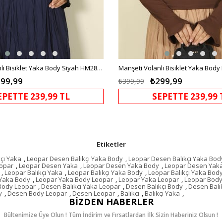
Manşeti Volanlı Bisiklet Yaka Body Siyah HM2818
99,99
₺299,99
₺399,99
EPETTE 239,99 TL
SEPETTE 239,99 
Etiketler
çı Yaka
,
Leopar Desen Balıkçı Yaka Body
,
Leopar Desen Balıkçı Yaka Bod
eopar
,
Leopar Desen Yaka
,
Leopar Desen Yaka Body
,
Leopar Desen Yak
,
Leopar Balıkçı Yaka
,
Leopar Balıkçı Yaka Body
,
Leopar Balıkçı Yaka Bod
Yaka Body
,
Leopar Yaka Body Leopar
,
Leopar Yaka Leopar
,
Leopar Bod
 Body Leopar
,
Desen Balıkçı Yaka Leopar
,
Desen Balıkçı Body
,
Desen Balı
y
,
Desen Body Leopar
,
Desen Leopar
,
Balıkçı
,
Balıkçı Yaka
,
BIZDEN HABERLER
Bültenimize Üye Olun ! Tüm İndirim ve Fırsatlardan İlk Sizin Haberiniz Olsun !