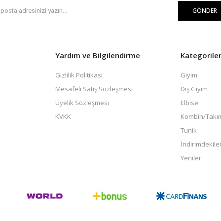
GÖNDER
Yardım ve Bilgilendirme
Kategorile
Gizlilik Politikası
Giyim
Mesafeli Satış Sözleşmesi
Dış Giyim
Üyelik Sözleşmesi
Elbise
KVKK
Kombin/Takı
Tunik
İndirimdekile
Yeniler