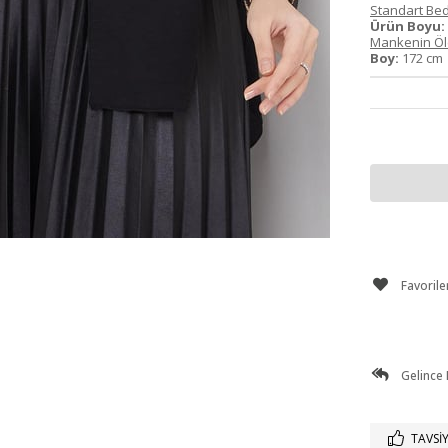
Standart Bed
Ürün Boyu:
Mankenin Ölç
Boy:
172 c
Favorile
Gelince
TAVSIY