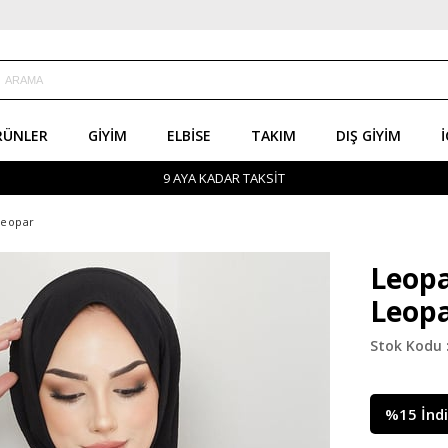
RÜNLER
GIYIM
ELBISE
TAKIM
DIŞ GIYIM
İ
9 AYA KADAR TAKSİT
Leopar
Leopa
Leop
%
15
İnd