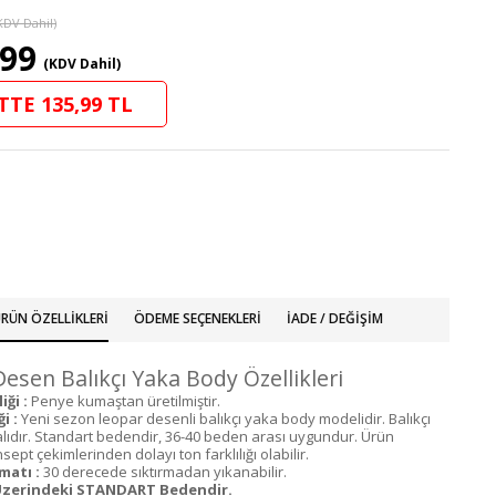
KDV Dahil)
,99
(KDV Dahil)
TTE 135,99 TL
RÜN ÖZELLIKLERI
ÖDEME SEÇENEKLERI
İADE / DEĞIŞIM
esen Balıkçı Yaka Body Özellikleri
ği :
Penye kumaştan üretilmiştir.
i :
Yeni sezon leopar desenli balıkçı yaka body modelidir. Balıkçı
ralıdır. Standart bedendir, 36-40 beden arası uygundur. Ürün
ept çekimlerinden dolayı ton farklılığı olabilir.
matı :
30 derecede sıktırmadan yıkanabilir.
zerindeki STANDART Bedendir.