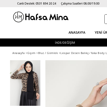
Canlı Destek: 0531 894 20 24
Çalışma Saatleri 08.00/19.00
ANASAYFA
YENI Ü
İADE/DEĞİŞİM
Anasayfa
>
Giyim
>
Bluz / Gömlek
>
Leopar Desen Balıkçı Yaka Body 