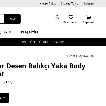
Kargo Takip
Sipariş Takibi
İletişim
Favorilerim
Sepetim
Ç GİYIM
PLAJ GIYIM
2000 TL ÜZERİ ÜCRETSİZ KARGO
< < Önceki Sayfaya Dön
r Desen Balıkçı Yaka Body
ar
(2137)
irim