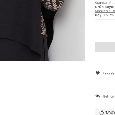
Standart Bed
Ürün Boyu:
Mankenin Ölç
Boy:
172 c
Favorile
Gelince
TAVSIY