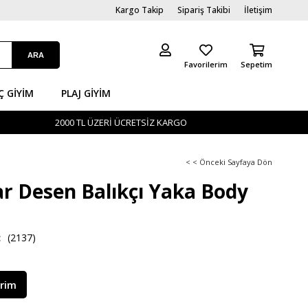
Kargo Takip
Sipariş Takibi
İletişim
Favorilerim
Sepetim
Ç GİYIM
PLAJ GIYIM
2000 TL ÜZERİ ÜCRETSİZ KARGO
< < Önceki Sayfaya Dön
r Desen Balıkçı Yaka Body
(2137)
irim