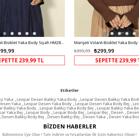
Manşeti Volanlı Bisiklet Yaka Body Siyah HM2818
99,99
₺299,99
₺399,99
EPETTE 239,99 TL
SEPETTE 239,99 
Etiketler
çı Yaka
,
Leopar Desen Balıkçı Yaka Body
,
Leopar Desen Balıkçı Yaka Bod
Desen Yaka
,
Leopar Desen Yaka Body
,
Leopar Desen Yaka Body Bej
,
Le
r Balıkçı Yaka Body
,
Leopar Balıkçı Yaka Body Bej
,
Leopar Balıkçı Yaka Be
par Yaka Bej
,
Leopar Body
,
Leopar Body Bej
,
Leopar Bej
,
Desen
,
Desen 
,
Desen Balıkçı Body Bej
,
Desen Balıkçı Bej
,
Desen Yaka
,
Desen Yaka Bo
BIZDEN HABERLER
Bültenimize Üye Olun ! Tüm İndirim ve Fırsatlardan İlk Sizin Haberiniz Olsun !