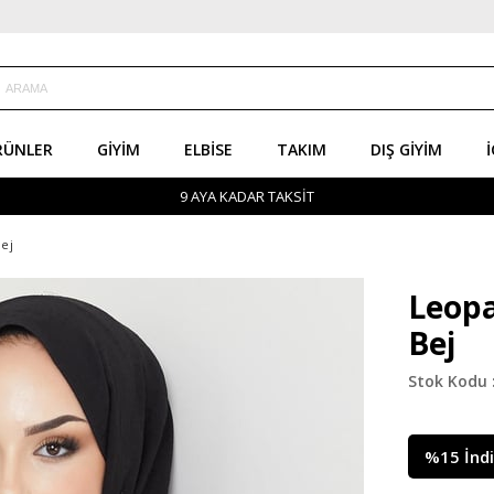
RÜNLER
GIYIM
ELBISE
TAKIM
DIŞ GIYIM
İ
9 AYA KADAR TAKSİT
ej
Leopa
Bej
%
15
İnd