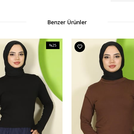
Benzer Ürünler
%25
İndirim
%25İndirim