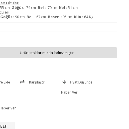
en Ölçüleri
55 cm
Göğüs
: 74 cm
Bel :
70 cm
Kol :
51 cm
üleri
m
Göğüs
: 90 cm
Bel :
67 cm
Basen
:
95 cm
Ki
lo
:
64 Kg
Ürün stoklarımızda kalmamıştır.
re Ekle
Karşılaştır
Fiyat Düşünce
Haber Ver
 Haber Ver
E ET