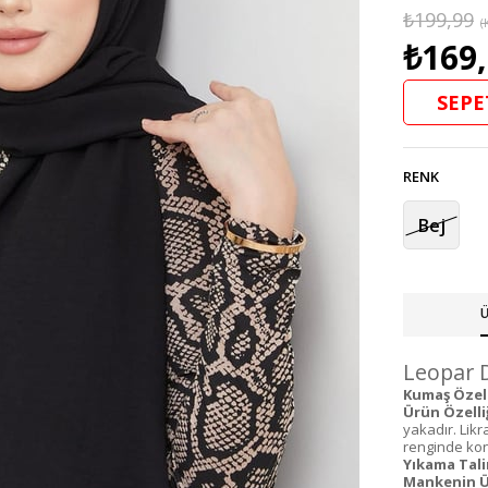
₺199,99
(
₺169
SEPE
RENK
Bej
Ü
Leopar D
Kumaş Özelli
Ürün Özelliğ
yakadır. Lik
renginde kons
Yıkama Tali
Mankenin Ü