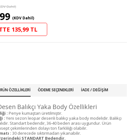
KDV Dahil)
,99
(KDV Dahil)
TTE 135,99 TL
RÜN ÖZELLIKLERI
ÖDEME SEÇENEKLERI
İADE / DEĞIŞIM
esen Balıkçı Yaka Body Özellikleri
ği :
Penye kumaştan üretilmiştir.
i :
Yeni sezon leopar desenli balıkçı yaka body modelidir. Balıkçı
ralıdır. Standart bedendir, 36-40 beden arası uygundur. Ürün
ept çekimlerinden dolayı ton farklılığı olabilir.
matı :
30 derecede sıktırmadan yıkanabilir.
zerindeki STANDART Bedendir.