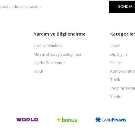
GÖNDER
Yardım ve Bilgilendirme
Kategorile
Gizlilik Politikası
Giyim
Mesafeli Satış Sözleşmesi
Dış Giyim
Üyelik Sözleşmesi
Elbise
KVKK
Kombin/Takı
Tunik
İndirimdekile
Yeniler