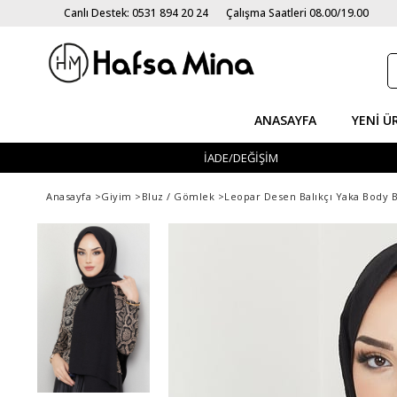
Canlı Destek: 0531 894 20 24
Çalışma Saatleri 08.00/19.00
ANASAYFA
YENI Ü
İADE/DEĞİŞİM
Anasayfa
>
Giyim
>
Bluz / Gömlek
>
Leopar Desen Balıkçı Yaka Body B