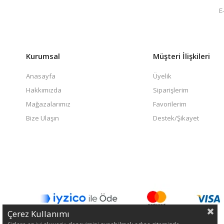
Kurumsal
Müşteri İlişkileri
Anasayfa
Üyelik
Hakkımızda
Siparişlerim
Mağazalarımız
Favorilerim
Bize Ulaşın
Destek/Şikayet
Çerez Kullanımı