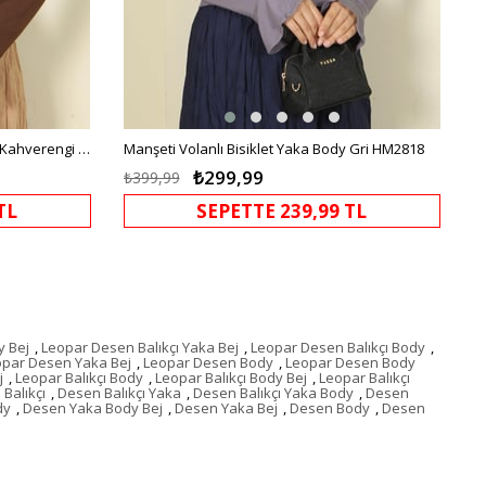
Manşeti Volanlı Bisiklet Yaka Body Kahverengi HM2818
Manşeti Volanlı Bisiklet Yaka Body Gri HM2818
₺299,99
₺399,99
TL
SEPETTE 239,99 TL
y Bej
,
Leopar Desen Balıkçı Yaka Bej
,
Leopar Desen Balıkçı Body
,
opar Desen Yaka Bej
,
Leopar Desen Body
,
Leopar Desen Body
j
,
Leopar Balıkçı Body
,
Leopar Balıkçı Body Bej
,
Leopar Balıkçı
Balıkçı
,
Desen Balıkçı Yaka
,
Desen Balıkçı Yaka Body
,
Desen
dy
,
Desen Yaka Body Bej
,
Desen Yaka Bej
,
Desen Body
,
Desen