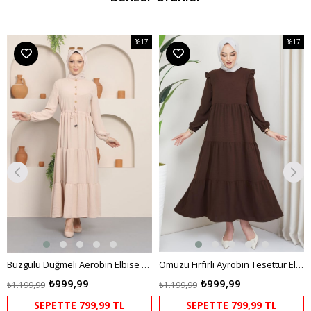
%17
%17
m
İndirim
İndirim
dirim
%17İndirim
%17İndi
Büzgülü Düğmeli Aerobin Elbise Krem
Omuzu Fırfırlı Ayrobin Tesettür Elbise Kahverengi HM2062
₺999,99
₺999,99
₺1.199,99
₺1.199,99
SEPETTE 799,99 TL
SEPETTE 799,99 TL