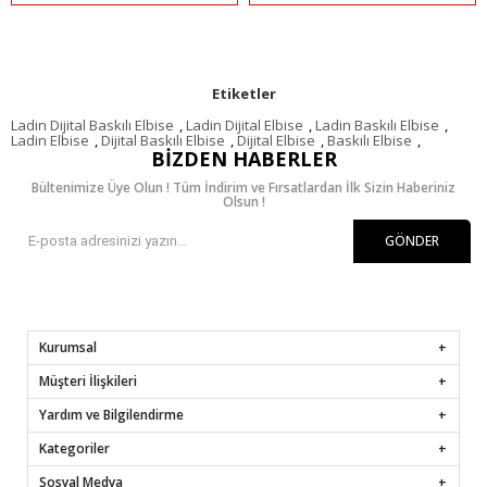
Etiketler
Ladin Dijital Baskılı Elbise
,
Ladin Dijital Elbise
,
Ladin Baskılı Elbise
,
Ladin Elbise
,
Dijital Baskılı Elbise
,
Dijital Elbise
,
Baskılı Elbise
,
BIZDEN HABERLER
Bültenimize Üye Olun ! Tüm İndirim ve Fırsatlardan İlk Sizin Haberiniz
Olsun !
GÖNDER
Kurumsal
Müşteri İlişkileri
Yardım ve Bilgilendirme
Kategoriler
Sosyal Medya