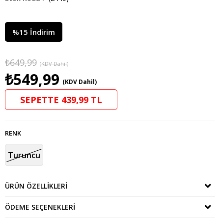
%
15
İndirim
₺649,99
(KDV Dahil)
₺549,99
(KDV Dahil)
SEPETTE 439,99 TL
RENK
Turuncu
ÜRÜN ÖZELLIKLERI
ÖDEME SEÇENEKLERI