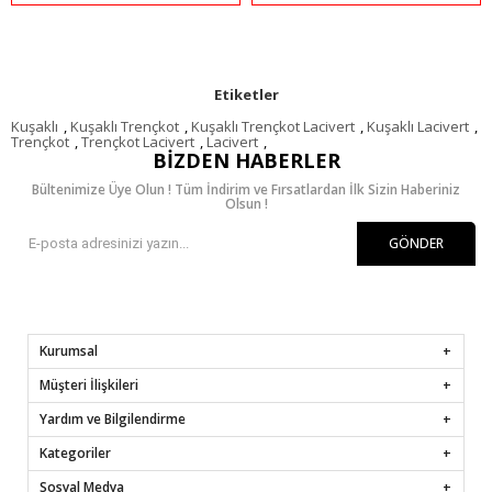
Etiketler
Kuşaklı
,
Kuşaklı Trençkot
,
Kuşaklı Trençkot Lacivert
,
Kuşaklı Lacivert
,
Trençkot
,
Trençkot Lacivert
,
Lacivert
,
BIZDEN HABERLER
Bültenimize Üye Olun ! Tüm İndirim ve Fırsatlardan İlk Sizin Haberiniz
Olsun !
GÖNDER
Kurumsal
Müşteri İlişkileri
Yardım ve Bilgilendirme
Kategoriler
Sosyal Medya