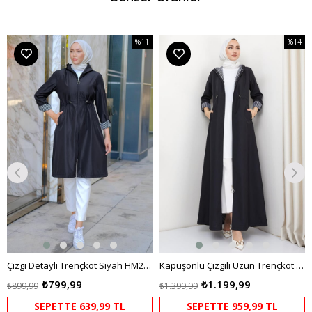
%11
%14
m
İndirim
İndirim
dirim
%11İndirim
%14İndi
Çizgi Detaylı Trençkot Siyah HM2283
Kapüşonlu Çizgili Uzun Trençkot Siyah HM2332
₺799,99
₺1.199,99
₺899,99
₺1.399,99
SEPETTE 639,99 TL
SEPETTE 959,99 TL