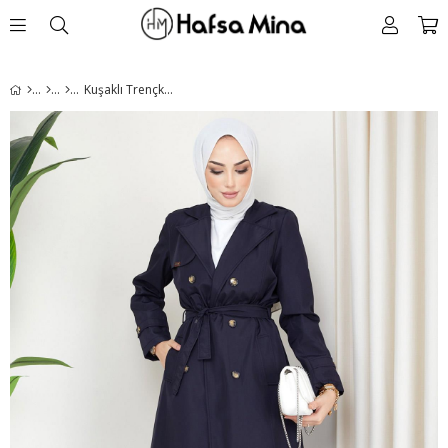
Kuşaklı Trençkot Lacivert HM2110