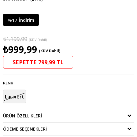
%
17
İndirim
₺1.199,99
(KDV Dahil)
₺999,99
(KDV Dahil)
SEPETTE 799,99 TL
RENK
Lacivert
ÜRÜN ÖZELLIKLERI
ÖDEME SEÇENEKLERI