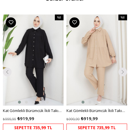
%8
%8
m
İndirim
İndirim
irim
%8İndirim
%8İndir
Kat Gömlekli Bürümcük İkili Takım Siyah
Kat Gömlekli Bürümcük İkili Takım Bej HM2131
₺919,99
₺919,99
₺999,99
₺999,99
SEPETTE 735,99 TL
SEPETTE 735,99 TL