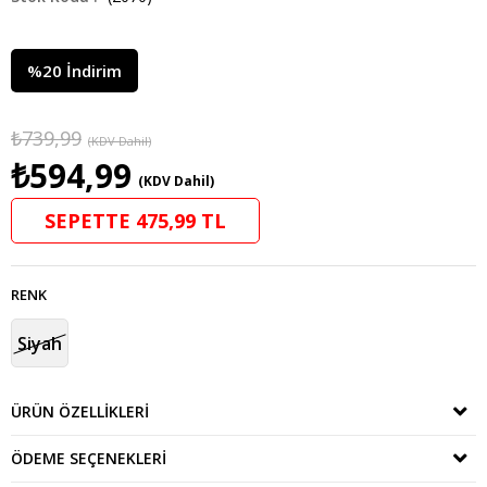
%
20
İndirim
₺739,99
(KDV Dahil)
₺594,99
(KDV Dahil)
SEPETTE 475,99 TL
RENK
Siyah
ÜRÜN ÖZELLIKLERI
ÖDEME SEÇENEKLERI