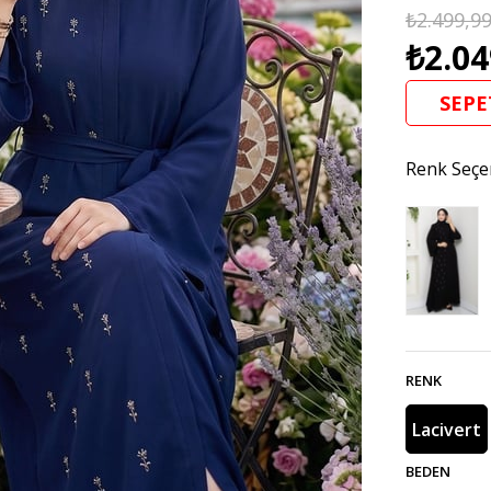
₺2.499,9
₺2.04
SEPE
Renk Seçe
RENK
Lacivert
BEDEN