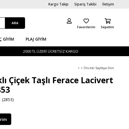
Kargo Takip
Sipariş Takibi
İletişim
Favorilerim
Sepetim
Ç GİYIM
PLAJ GIYIM
2000 TL ÜZERİ ÜCRETSİZ KARGO
< < Önceki Sayfaya Dön
lı Çiçek Taşlı Ferace Lacivert
53
(2853)
irim