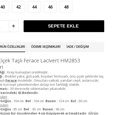
40
42
44
46
48
RÜN ÖZELLIKLERI
ÖDEME SEÇENEKLERI
İADE / DEĞIŞIM
Çiçek Taşlı Ferace Lacivert HM2853
ri
ği :
Krep kumaştan üretilmiştir.
i :
Bisiklet yaka, gizli patlı, boydan fermuarlı, önü çiçek şeklinde taş
aylı
Ferace
modelidir. Omuzları vatkalı, yandan cepli, astarsızdır.
 konsept çekimlerinden dolayı ton farklılığı olabilir.
matı :
30 derecede sıktırmadan yıkanabilir.
zerindeki 42 Bedendir.
üleri
m
Göğüs
: 104 cm
Bel :
104 cm
Basen :
124 cm
Kol
:
60 cm
üleri
m
Göğüs
: 85 cm
Bel :
65 cm
Basen :
96 cm
ölçüsü bir öncekinden 4 cm büyüyerek artmaktadır. (Ürün