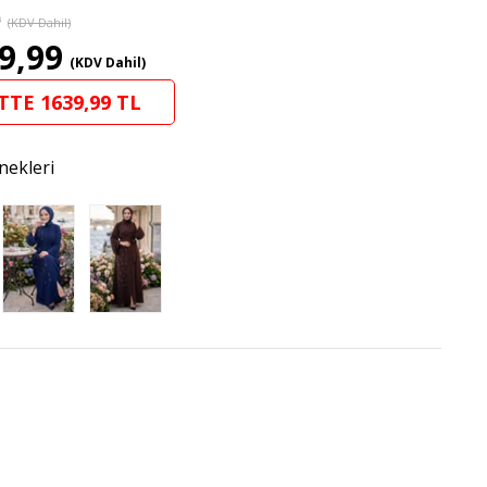
9
(KDV Dahil)
9,99
(KDV Dahil)
TTE 1639,99 TL
nekleri