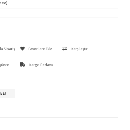
mez)
a Sipariş
Favorilere Ekle
Karşılaştır
üşünce
Kargo Bedava
E ET