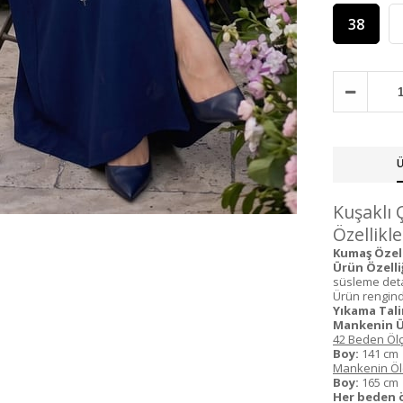
38
Ü
Kuşaklı 
Özellikle
Kumaş Özelli
Ürün Özelliğ
süsleme det
Ürün renginde
Yıkama Tali
Mankenin Ü
42 Beden Ölç
Boy:
141 c
Mankenin Ölç
Boy:
165 c
Her beden 