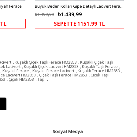
Siyah Ferace
Büyük Beden Kolları Gipe Detaylı Lacivert Ferace
₺1.439,99
₺1.499,99
 TL
SEPETTE 1151,99 TL
acivert
,
Kuşaklı Çiçek Taşlı Ferace HM2853
,
Kuşaklı Çiçek Taşlı
çek Lacivert
,
Kuşaklı Çiçek Lacivert HM2853
,
Kuşaklı Taşlı Ferace
,
,
Kuşaklı Ferace
,
Kuşaklı Ferace Lacivert
,
Kuşaklı Ferace HM2853
,
race Lacivert HM2853
,
Çiçek Taşlı Ferace HM2853
,
Çiçek Taşlı
853
,
Çiçek HM2853
,
Taşlı
,
r
Sosyal Medya