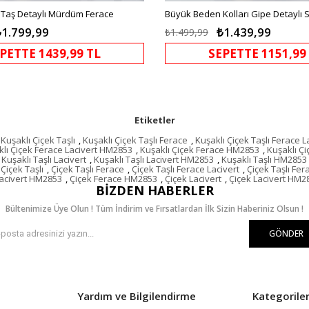
Taş Detaylı Mürdüm Ferace
Büyük Beden Kolları Gipe Detaylı 
₺1.799,99
₺1.439,99
₺1.499,99
PETTE 1439,99 TL
SEPETTE 1151,99
Etiketler
Kuşaklı Çiçek Taşlı
,
Kuşaklı Çiçek Taşlı Ferace
,
Kuşaklı Çiçek Taşlı Ferace L
lı Çiçek Ferace Lacivert HM2853
,
Kuşaklı Çiçek Ferace HM2853
,
Kuşaklı Çi
Kuşaklı Taşlı Lacivert
,
Kuşaklı Taşlı Lacivert HM2853
,
Kuşaklı Taşlı HM2853
Çiçek Taşlı
,
Çiçek Taşlı Ferace
,
Çiçek Taşlı Ferace Lacivert
,
Çiçek Taşlı Fe
Lacivert HM2853
,
Çiçek Ferace HM2853
,
Çiçek Lacivert
,
Çiçek Lacivert HM2
BIZDEN HABERLER
Bültenimize Üye Olun ! Tüm İndirim ve Fırsatlardan İlk Sizin Haberiniz Olsun !
GÖNDER
Yardım ve Bilgilendirme
Kategorile