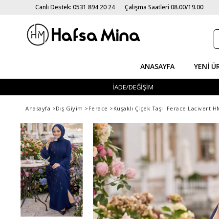
Canlı Destek: 0531 894 20 24
Çalışma Saatleri 08.00/19.00
ANASAYFA
YENI Ü
İADE/DEĞİŞİM
Anasayfa
>
Dış Giyim
>
Ferace
>
Kuşaklı Çiçek Taşlı Ferace Lacivert 