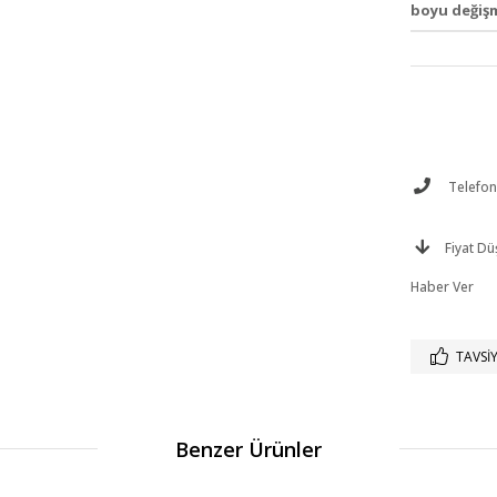
boyu değiş
Telefonl
Fiyat D
Haber Ver
TAVSIY
Benzer Ürünler