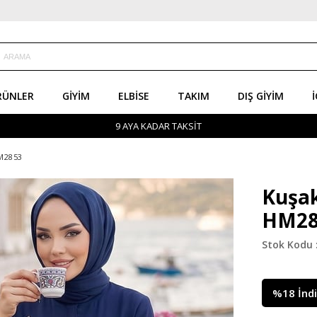
RÜNLER
GIYIM
ELBISE
TAKIM
DIŞ GIYIM
İ
9 AYA KADAR TAKSİT
HM2853
Kuşak
HM28
%
18
İnd