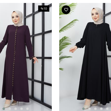
%10
İndirim
%10İndirim