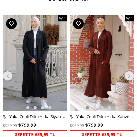
%14
%14
m
İndirim
İndirim
dirim
%14İndirim
%14İndi
Şal Yaka Cepli Triko Hırka Siyah HM2243
Şal Yaka Cepli Triko Hırka Kahverengi HM2243
₺799,99
₺799,99
₺929,99
₺929,99
SEPETTE 639,99 TL
SEPETTE 639,99 TL