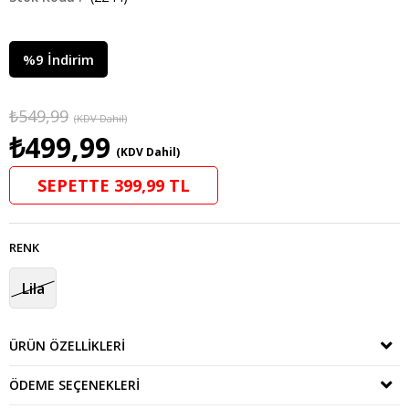
%
9
İndirim
₺549,99
(KDV Dahil)
₺499,99
(KDV Dahil)
SEPETTE 399,99 TL
RENK
Lila
ÜRÜN ÖZELLIKLERI
ÖDEME SEÇENEKLERI