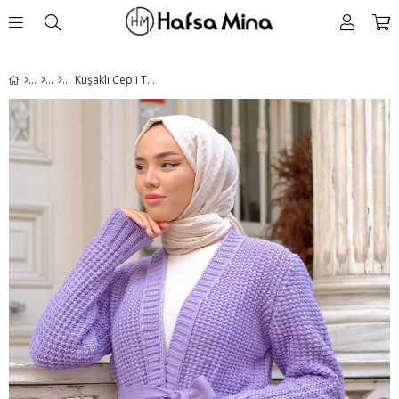
Kuşaklı Cepli Triko Hırka Lila HM2244