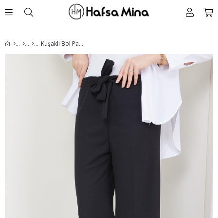
Kuşaklı Bol Paça Kumaş Pantolon Siyah