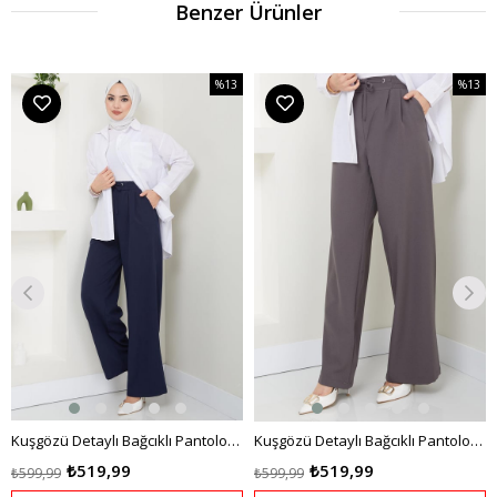
Benzer Ürünler
%13
%13
m
İndirim
İndirim
dirim
%13İndirim
%13İndi
Kuşgözü Detaylı Bağcıklı Pantolon Lacivert HM2431
Kuşgözü Detaylı Bağcıklı Pantolon Füme HM2431
₺519,99
₺519,99
₺599,99
₺599,99