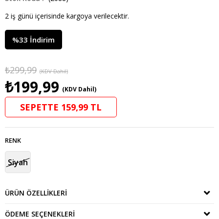
2 iş günü içerisinde kargoya verilecektir.
%
33
İndirim
₺299,99
(KDV Dahil)
₺199,99
(KDV Dahil)
SEPETTE 159,99 TL
RENK
Siyah
ÜRÜN ÖZELLIKLERI
ÖDEME SEÇENEKLERI