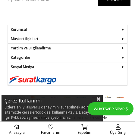
Kurumsal
Müşteri İlişkileri
Yardım ve Bilgilendirme
Kategoriler
Sosyal Medya
Çerez Kullanımı
Sizlere en iyi alışveriş deneyimini sunabilmek adına
WHATSAPP SIPARIŞ
sitemizde çerezler(cookies) kullanmaktayız. Detaylı bilgi
için Kvkk sözleşmesini inceleyebilirsiniz.
© 2022
hafsamina.com
- Tüm Hakları Saklıdır.
Anasayfa
Favorilerim
Sepetim
Üye Girişi