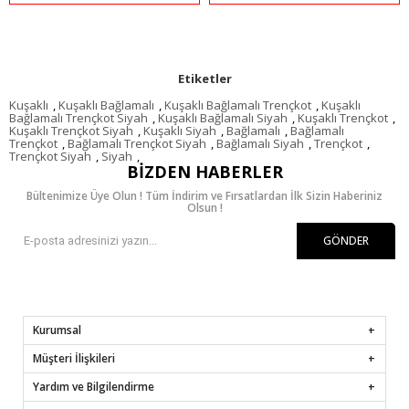
Etiketler
Kuşaklı
,
Kuşaklı Bağlamalı
,
Kuşaklı Bağlamalı Trençkot
,
Kuşaklı
Bağlamalı Trençkot Siyah
,
Kuşaklı Bağlamalı Siyah
,
Kuşaklı Trençkot
,
Kuşaklı Trençkot Siyah
,
Kuşaklı Siyah
,
Bağlamalı
,
Bağlamalı
Trençkot
,
Bağlamalı Trençkot Siyah
,
Bağlamalı Siyah
,
Trençkot
,
Trençkot Siyah
,
Siyah
,
BIZDEN HABERLER
Bültenimize Üye Olun ! Tüm İndirim ve Fırsatlardan İlk Sizin Haberiniz
Olsun !
GÖNDER
Kurumsal
Müşteri İlişkileri
Yardım ve Bilgilendirme