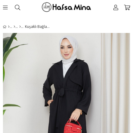
Kuşaklı Bağlamalı Trençkot Siyah