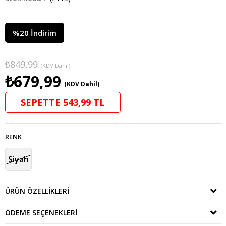
%
20
İndirim
₺849,99
(KDV Dahil)
₺679,99
(KDV Dahil)
SEPETTE 543,99 TL
RENK
Siyah
ÜRÜN ÖZELLIKLERI
ÖDEME SEÇENEKLERI