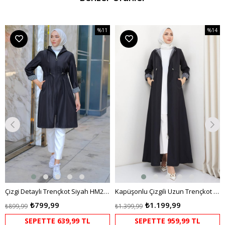
%11
%14
m
İndirim
İndirim
dirim
%11İndirim
%14İndi
Çizgi Detaylı Trençkot Siyah HM2283
Kapüşonlu Çizgili Uzun Trençkot Siyah HM2332
₺799,99
₺1.199,99
₺899,99
₺1.399,99
SEPETTE 639,99 TL
SEPETTE 959,99 TL