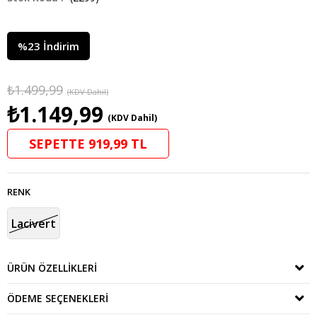
%
23
İndirim
₺1.499,99
(KDV Dahil)
₺1.149,99
(KDV Dahil)
SEPETTE 919,99 TL
RENK
Lacivert
ÜRÜN ÖZELLIKLERI
ÖDEME SEÇENEKLERI