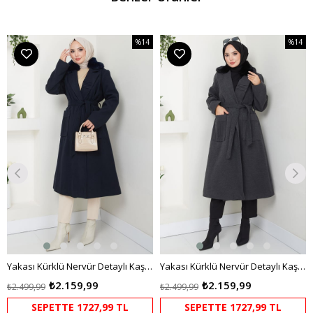
%14
%14
m
İndirim
İndirim
dirim
%14İndirim
%14İndi
Yakası Kürklü Nervür Detaylı Kaşe Kaban Lacivert HM2576
Yakası Kürklü Nervür Detaylı Kaşe Kaban Antrasit HM2576
₺2.159,99
₺2.159,99
₺2.499,99
₺2.499,99
SEPETTE 1727,99 TL
SEPETTE 1727,99 TL