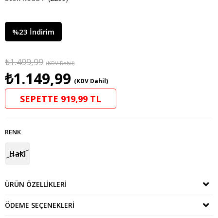
%
23
İndirim
₺1.499,99
(KDV Dahil)
₺1.149,99
(KDV Dahil)
SEPETTE 919,99 TL
RENK
Haki
ÜRÜN ÖZELLIKLERI
ÖDEME SEÇENEKLERI