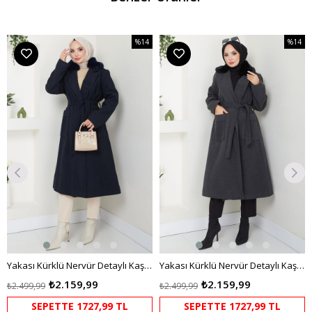
%14
%14
m
İndirim
İndirim
dirim
%14İndirim
%14İndi
Yakası Kürklü Nervür Detaylı Kaşe Kaban Lacivert HM2576
Yakası Kürklü Nervür Detaylı Kaşe Kaban Antrasit HM2576
₺2.159,99
₺2.159,99
₺2.499,99
₺2.499,99
SEPETTE 1727,99 TL
SEPETTE 1727,99 TL